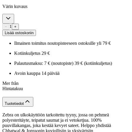
Värin kuvaus
1
−
+
Lisää ostoskoriin
Ilmainen toimitus noutopisteeseen ostoksille yli 79 €
Kotiinkuljetus 29 €
Palautusmaksu: 7 € (noutopiste) 39 € (kotiinkuljetus)
Avoin kauppa 14 päivää
Mer från
Hintatakuu
Tuotetiedot
Zebra on ulkokäyttöön tarkoitettu tyyny, jossa on pehmeä
polyesteritäyte, teipatut saumat ja ei vetoketjua. 100%
puuvillakangas, joka kestää kevyet sateet. Helppo yhdistää
Chhatwal & Jonssonin kuviollisiin ja yksivärisiin