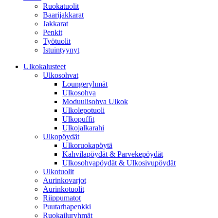
Ruokatuolit
Baarijakkarat
Jakkarat
Penkit
Työtuolit
Istuintyynyt
Ulkokalusteet
Ulkosohvat
Loungeryhmät
Ulkosohva
Moduulisohva Ulkok
Ulkolepotuoli
Ulkopuffit
Ulkojalkarahi
Ulkopöydät
Ulkoruokapöytä
Kahvilapöydät & Parvekepöydät
Ulkosohvapöydät & Ulkosivupöydät
Ulkotuolit
Aurinkovarjot
Aurinkotuolit
Riippumatot
Puutarhapenkki
Ruokailuryhmät