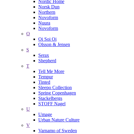
Nordic Home
Norsk Dun
Northern
Novoform
Nuura
Novoform
O
Oi Soi Oi
Olsson & Jensen
S
Serax
Shepherd
T
Tell Me More
Tempur
Tinted
Sleepo Collection
Spring Copenhagen
Stackelbergs
STOFF Nagel
U
Umage
Urban Nature Culture
V
Varnamo of Sweden