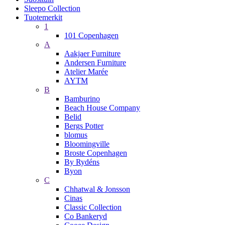
Sleepo Collection
Tuotemerkit
1
101 Copenhagen
A
Aakjaer Furniture
Andersen Furniture
Atelier Marée
AYTM
B
Bamburino
Beach House Company
Belid
Bergs Potter
blomus
Bloomingville
Broste Copenhagen
By Rydéns
Byon
C
Chhatwal & Jonsson
Cinas
Classic Collection
Co Bankeryd