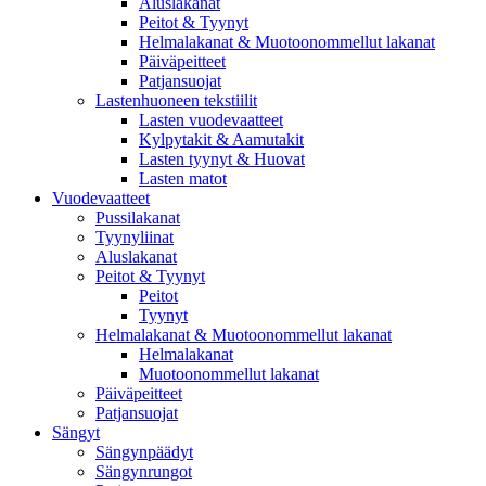
Aluslakanat
Peitot & Tyynyt
Helmalakanat & Muotoonommellut lakanat
Päiväpeitteet
Patjansuojat
Lastenhuoneen tekstiilit
Lasten vuodevaatteet
Kylpytakit & Aamutakit
Lasten tyynyt & Huovat
Lasten matot
Vuodevaatteet
Pussilakanat
Tyynyliinat
Aluslakanat
Peitot & Tyynyt
Peitot
Tyynyt
Helmalakanat & Muotoonommellut lakanat
Helmalakanat
Muotoonommellut lakanat
Päiväpeitteet
Patjansuojat
Sängyt
Sängynpäädyt
Sängynrungot