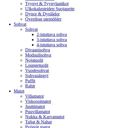
Tyynyt & Tyynylaatikot
Ulkokalusteiden Suojapeite
Dynor & Dynlådor
Överdrag utemöbler
Sohvat
Sohvat
2-istuttava sohva
3-istuttava sohva
4-istuttava sohva
Divaanisohva
Moduulisohva
Nojatuolit
Loungetuolit
Vuodesohvat
Sohvasängyt
Puffit
Rahit
Matot
Villamatot
Viskoosimatot
Juuttimatot
Puuvillamatot
Nukka & Karvamatot
Taljat & Nahat
Pyöreät matot