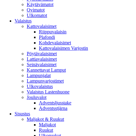
Käytävämatot
Ovimatot
Ulkomatot
Valaistus
Kattovalaisimet
Riippuvalaisin
Plafondi
Kohdevalaisimet
Kattovalaisimen Varjostin
Pöytävalaisimet
Lattiavalaisimet
Seinävalaisimet
Kannettavat Lamput
Lampunjalat
Lampunvarjostimet
Ulkovalaistus
Valaistus Lastenhuone
Jouluvalot
Adventsljusstake
Adventsstjärna
Sisustus
Maljakot & Ruukut
Maljakot
Ruukut
Ulkoruukut