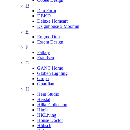
Cooee Design
D
Dan Form
DBKD
Deluxe Homeart
Dsignhouse x Moomin
E
Engmo Dun
Essem Design
F
Fatboy
Frandsen
G
GANT Home
Globen Lighting
Grupa
Guardian
H
Hein Studio
Herstal
Hilke Collection
Himla
HKLiving
House Doctor
Hübsch