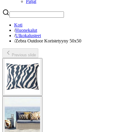
Patjat
Etsi
Koti
/
Huonekalut
/
Ulkokalusteet
/
Zebra Outdoor Koristetyyny 50x50
Previous slide