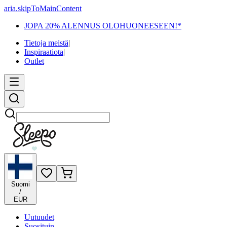
aria.skipToMainContent
JOPA 20% ALENNUS OLOHUONEESEEN!*
Tietoja meistä
|
Inspiraatiota
|
Outlet
Etsi
Suomi
/
EUR
Uutuudet
Suosituin