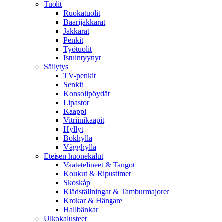
Tuolit
Ruokatuolit
Baarijakkarat
Jakkarat
Penkit
Työtuolit
Istuintyynyt
Säilytys
TV-penkit
Senkit
Konsolipöydät
Lipastot
Kaappi
Vitriinikaapit
Hyllyt
Bokhylla
Vägghylla
Eteisen huonekalut
Vaatetelineet & Tangot
Koukut & Ripustimet
Skoskåp
Klädställningar & Tamburmajorer
Krokar & Hängare
Hallbänkar
Ulkokalusteet