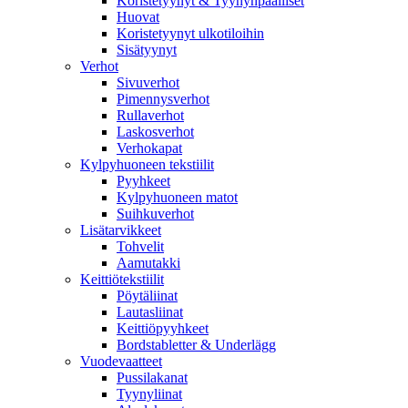
Koristetyynyt & Tyynynpäälliset
Huovat
Koristetyynyt ulkotiloihin
Sisätyynyt
Verhot
Sivuverhot
Pimennysverhot
Rullaverhot
Laskosverhot
Verhokapat
Kylpyhuoneen tekstiilit
Pyyhkeet
Kylpyhuoneen matot
Suihkuverhot
Lisätarvikkeet
Tohvelit
Aamutakki
Keittiötekstiilit
Pöytäliinat
Lautasliinat
Keittiöpyyhkeet
Bordstabletter & Underlägg
Vuodevaatteet
Pussilakanat
Tyynyliinat