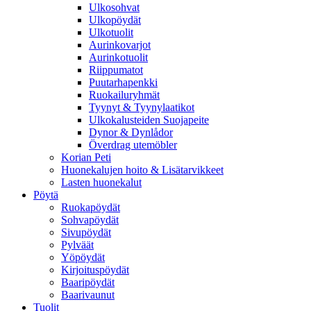
Ulkosohvat
Ulkopöydät
Ulkotuolit
Aurinkovarjot
Aurinkotuolit
Riippumatot
Puutarhapenkki
Ruokailuryhmät
Tyynyt & Tyynylaatikot
Ulkokalusteiden Suojapeite
Dynor & Dynlådor
Överdrag utemöbler
Korian Peti
Huonekalujen hoito & Lisätarvikkeet
Lasten huonekalut
Pöytä
Ruokapöydät
Sohvapöydät
Sivupöydät
Pylväät
Yöpöydät
Kirjoituspöydät
Baaripöydät
Baarivaunut
Tuolit