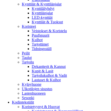
Kynttilät & Kynttilänjalat
Kynttilälyhdyt
Kynttilänjalat
LED-kynttiät
Kynttilät & Tuoksut
Koristeet
Veistokset & Koristelu
Puufiguurit
Kulhot
Tarjottimet
Tidningsställ
Peilit
Taulut
Tarjoilu
Dekantterit & Kannut
Kupit & Lasit
Tarjoilukulhot & Vadit
Lautaset & Kulhot
Kylpyhuone
Ulkotilojen sisustus
Lastenhuoneen
Sesonki
Kodintekstiilit
Koristetyynyt & Huovat