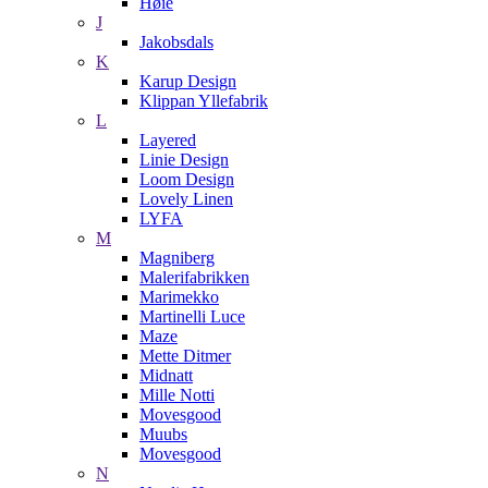
Høie
J
Jakobsdals
K
Karup Design
Klippan Yllefabrik
L
Layered
Linie Design
Loom Design
Lovely Linen
LYFA
M
Magniberg
Malerifabrikken
Marimekko
Martinelli Luce
Maze
Mette Ditmer
Midnatt
Mille Notti
Movesgood
Muubs
Movesgood
N