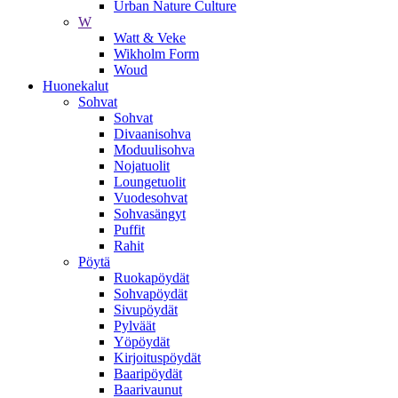
Urban Nature Culture
W
Watt & Veke
Wikholm Form
Woud
Huonekalut
Sohvat
Sohvat
Divaanisohva
Moduulisohva
Nojatuolit
Loungetuolit
Vuodesohvat
Sohvasängyt
Puffit
Rahit
Pöytä
Ruokapöydät
Sohvapöydät
Sivupöydät
Pylväät
Yöpöydät
Kirjoituspöydät
Baaripöydät
Baarivaunut