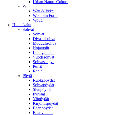
Urban Nature Culture
W
Watt & Veke
Wikholm Form
Woud
Huonekalut
Sohvat
Sohvat
Divaanisohva
Moduulisohva
Nojatuolit
Loungetuolit
Vuodesohvat
Sohvasängyt
Puffit
Rahit
Pöytä
Ruokapöydät
Sohvapöydät
Sivupöydät
Pylväät
Yöpöydät
Kirjoituspöydät
Baaripöydät
Baarivaunut