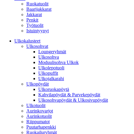
Ruokatuolit
Baarijakkarat
Jakkarat
Penkit
Työtuolit
Istuintyynyt
Ulkokalusteet
Ulkosohvat
Loungeryhmät
Ulkosohva
Moduulisohva Ulkok
Ulkolepotuoli
Ulkopuffit
Ulkojalkarahi
Ulkopöydät
Ulkoruokapöytä
Kahvilapöydät & Parvekepöydät
Ulkosohvapöydät & Ulkosivupöydät
Ulkotuolit
Aurinkovarjot
Aurinkotuolit
Riippumatot
Puutarhapenkki
Ruokailuryhmät