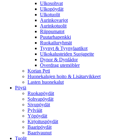
Ulkosohvat
Ulkopöydät
Ulkotuolit
Aurinkovarjot
Aurinkotuolit
Riippumatot
Puutarhapenkki
Ruokailuryhmät
Tyynyt & Tyynylaatikot
Ulkokalusteiden Suojapeite
Dynor & Dynlådor
Överdrag utemöbler
Korian Peti
Huonekalujen hoito & Lisätarvikkeet
Lasten huonekalut
Pöytä
Ruokapöydät
Sohvapöydät
Sivupöydät
Pylväät
Yöpöydät
Kirjoituspöydät
Baaripöydät
Baarivaunut
Tuolit