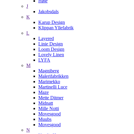
Høie
J
Jakobsdals
K
Karup Design
Klippan Yllefabrik
L
Layered
Linie Design
Loom Design
Lovely Linen
LYFA
M
Magniberg
Malerifabrikken
Marimekko
Martinelli Luce
Maze
Mette Ditmer
Midnatt
Mille Notti
Movesgood
Muubs
Movesgood
N