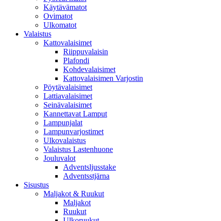
Käytävämatot
Ovimatot
Ulkomatot
Valaistus
Kattovalaisimet
Riippuvalaisin
Plafondi
Kohdevalaisimet
Kattovalaisimen Varjostin
Pöytävalaisimet
Lattiavalaisimet
Seinävalaisimet
Kannettavat Lamput
Lampunjalat
Lampunvarjostimet
Ulkovalaistus
Valaistus Lastenhuone
Jouluvalot
Adventsljusstake
Adventsstjärna
Sisustus
Maljakot & Ruukut
Maljakot
Ruukut
Ulkoruukut