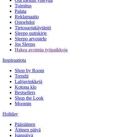
Ota meihin yhteyttä
Toimitus
Palata
Reklamaatio
Ostoehdot
Tietosuojakäytäntö
Sleepo uutiskirje
Sleepo arvostelu
Jos Sleepo
Hakea avoimia työpaikkoja
Inspiraatiota
Shop by Room
Trendit
Lahjavinkkejä
Kotona klo
Bestsellers
Shop the Look
Moomin
Holiday
Pääsiäinen
Äitinen päivä
Isänpäivä