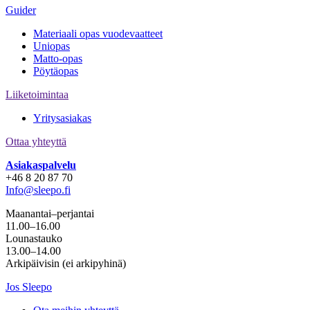
Guider
Materiaali opas vuodevaatteet
Uniopas
Matto-opas
Pöytäopas
Liiketoimintaa
Yritysasiakas
Ottaa yhteyttä
Asiakaspalvelu
+46 8 20 87 70
Info@sleepo.fi
Maanantai–perjantai
11.00–16.00
Lounastauko
13.00–14.00
Arkipäivisin (ei arkipyhinä)
Jos Sleepo