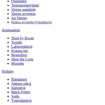
Ostoehdot
Tietosuojakäytäntö
Sleepo uutiskirje
Sleepo arvostelu
Jos Sleepo
Hakea avoimia työpaikkoja
Inspiraatiota
Shop by Room
Trendit
Lahjavinkkejä
Kotona klo
Bestsellers
Shop the Look
Moomin
Holiday
Pääsiäinen
Äitinen päivä
Isänpäivä
Black Friday
Joulu
Ystävänpäivä