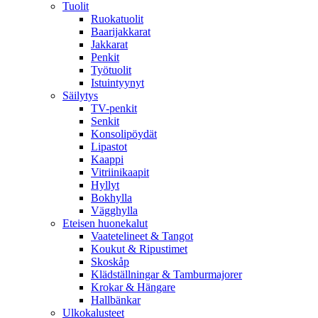
Tuolit
Ruokatuolit
Baarijakkarat
Jakkarat
Penkit
Työtuolit
Istuintyynyt
Säilytys
TV-penkit
Senkit
Konsolipöydät
Lipastot
Kaappi
Vitriinikaapit
Hyllyt
Bokhylla
Vägghylla
Eteisen huonekalut
Vaatetelineet & Tangot
Koukut & Ripustimet
Skoskåp
Klädställningar & Tamburmajorer
Krokar & Hängare
Hallbänkar
Ulkokalusteet