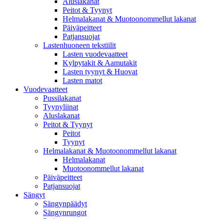
Aluslakanat
Peitot & Tyynyt
Helmalakanat & Muotoonommellut lakanat
Päiväpeitteet
Patjansuojat
Lastenhuoneen tekstiilit
Lasten vuodevaatteet
Kylpytakit & Aamutakit
Lasten tyynyt & Huovat
Lasten matot
Vuodevaatteet
Pussilakanat
Tyynyliinat
Aluslakanat
Peitot & Tyynyt
Peitot
Tyynyt
Helmalakanat & Muotoonommellut lakanat
Helmalakanat
Muotoonommellut lakanat
Päiväpeitteet
Patjansuojat
Sängyt
Sängynpäädyt
Sängynrungot