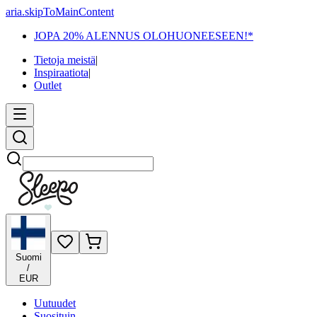
aria.skipToMainContent
JOPA 20% ALENNUS OLOHUONEESEEN!*
Tietoja meistä
|
Inspiraatiota
|
Outlet
Etsi
Suomi
/
EUR
Uutuudet
Suosituin