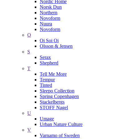
Nordic Home
Norsk Dun
Northern
Novoform
Nuura
Novoform
O
Oi Soi Oi
Olsson & Jensen
S
Serax
Shepherd
T
Tell Me More
Tempur
Tinted
Sleepo Collection
Spring Copenhagen
Stackelbergs
STOFF Nagel
U
Umage
Urban Nature Culture
V
Varnamo of Sweden