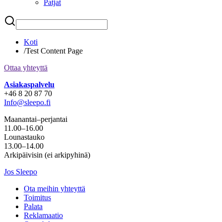
Patjat
Etsi
Koti
/
Test Content Page
Ottaa yhteyttä
Asiakaspalvelu
+46 8 20 87 70
Info@sleepo.fi
Maanantai–perjantai
11.00–16.00
Lounastauko
13.00–14.00
Arkipäivisin (ei arkipyhinä)
Jos Sleepo
Ota meihin yhteyttä
Toimitus
Palata
Reklamaatio