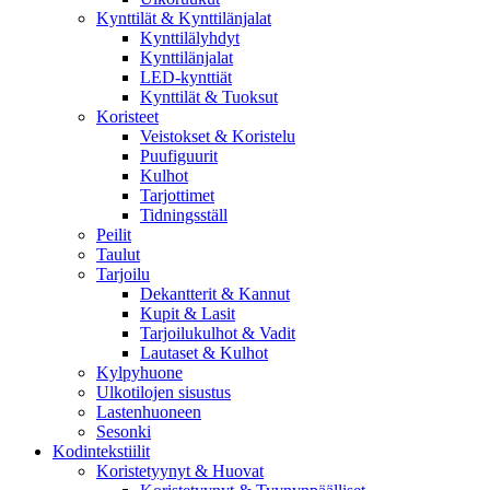
Kynttilät & Kynttilänjalat
Kynttilälyhdyt
Kynttilänjalat
LED-kynttiät
Kynttilät & Tuoksut
Koristeet
Veistokset & Koristelu
Puufiguurit
Kulhot
Tarjottimet
Tidningsställ
Peilit
Taulut
Tarjoilu
Dekantterit & Kannut
Kupit & Lasit
Tarjoilukulhot & Vadit
Lautaset & Kulhot
Kylpyhuone
Ulkotilojen sisustus
Lastenhuoneen
Sesonki
Kodintekstiilit
Koristetyynyt & Huovat