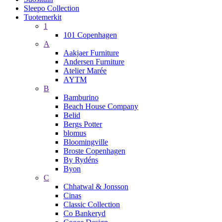
Sleepo Collection
Tuotemerkit
1
101 Copenhagen
A
Aakjaer Furniture
Andersen Furniture
Atelier Marée
AYTM
B
Bamburino
Beach House Company
Belid
Bergs Potter
blomus
Bloomingville
Broste Copenhagen
By Rydéns
Byon
C
Chhatwal & Jonsson
Cinas
Classic Collection
Co Bankeryd