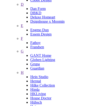
Cooee Design
D
Dan Form
DBKD
Deluxe Homeart
Dsignhouse x Moomin
E
Engmo Dun
Essem Design
F
Fatboy
Frandsen
G
GANT Home
Globen Lighting
Grupa
Guardian
H
Hein Studio
Herstal
Hilke Collection
Himla
HKLiving
House Doctor
Hübsch