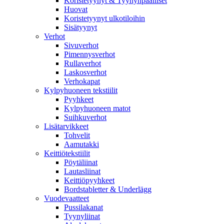
Koristetyynyt & Tyynynpäälliset
Huovat
Koristetyynyt ulkotiloihin
Sisätyynyt
Verhot
Sivuverhot
Pimennysverhot
Rullaverhot
Laskosverhot
Verhokapat
Kylpyhuoneen tekstiilit
Pyyhkeet
Kylpyhuoneen matot
Suihkuverhot
Lisätarvikkeet
Tohvelit
Aamutakki
Keittiötekstiilit
Pöytäliinat
Lautasliinat
Keittiöpyyhkeet
Bordstabletter & Underlägg
Vuodevaatteet
Pussilakanat
Tyynyliinat