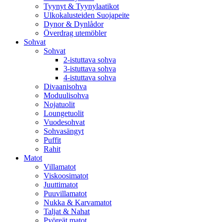
Tyynyt & Tyynylaatikot
Ulkokalusteiden Suojapeite
Dynor & Dynlådor
Överdrag utemöbler
Sohvat
Sohvat
2-istuttava sohva
3-istuttava sohva
4-istuttava sohva
Divaanisohva
Moduulisohva
Nojatuolit
Loungetuolit
Vuodesohvat
Sohvasängyt
Puffit
Rahit
Matot
Villamatot
Viskoosimatot
Juuttimatot
Puuvillamatot
Nukka & Karvamatot
Taljat & Nahat
Pyöreät matot