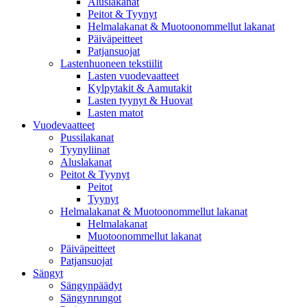
Aluslakanat
Peitot & Tyynyt
Helmalakanat & Muotoonommellut lakanat
Päiväpeitteet
Patjansuojat
Lastenhuoneen tekstiilit
Lasten vuodevaatteet
Kylpytakit & Aamutakit
Lasten tyynyt & Huovat
Lasten matot
Vuodevaatteet
Pussilakanat
Tyynyliinat
Aluslakanat
Peitot & Tyynyt
Peitot
Tyynyt
Helmalakanat & Muotoonommellut lakanat
Helmalakanat
Muotoonommellut lakanat
Päiväpeitteet
Patjansuojat
Sängyt
Sängynpäädyt
Sängynrungot