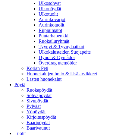
Ulkosohvat
Ulkopöydät
Ulkotuolit
Aurinkovarjot
Aurinkotuolit
Riippumatot
Puutarhapenkki
Ruokailuryhmät
Tyynyt & Tyynylaatikot
Ulkokalusteiden Suojapeite
Dynor & Dynlådor
Överdrag utemöbler
Korian Peti
Huonekalujen hoito & Lisätarvikkeet
Lasten huonekalut
Pöytä
Ruokapöydät
Sohvapöydät
Sivupöydät
Pylväät
Yöpöydät
Kirjoituspöydät
Baaripöydät
Baarivaunut
Tuolit