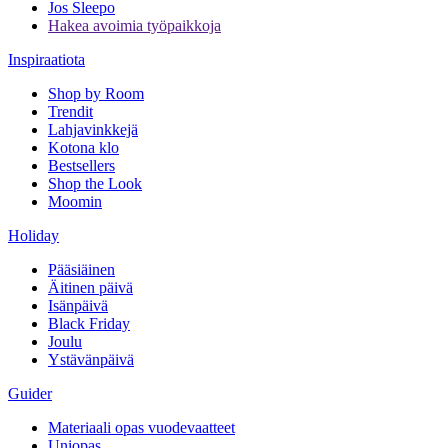
Jos Sleepo
Hakea avoimia työpaikkoja
Inspiraatiota
Shop by Room
Trendit
Lahjavinkkejä
Kotona klo
Bestsellers
Shop the Look
Moomin
Holiday
Pääsiäinen
Äitinen päivä
Isänpäivä
Black Friday
Joulu
Ystävänpäivä
Guider
Materiaali opas vuodevaatteet
Uniopas