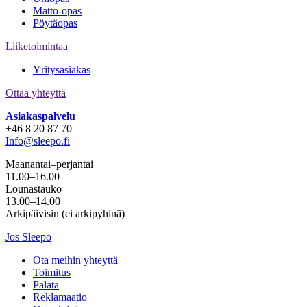
Matto-opas
Pöytäopas
Liiketoimintaa
Yritysasiakas
Ottaa yhteyttä
Asiakaspalvelu
+46 8 20 87 70
Info@sleepo.fi
Maanantai–perjantai
11.00–16.00
Lounastauko
13.00–14.00
Arkipäivisin (ei arkipyhinä)
Jos Sleepo
Ota meihin yhteyttä
Toimitus
Palata
Reklamaatio