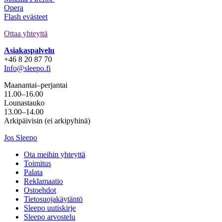
Opera
Flash evästeet
Ottaa yhteyttä
Asiakaspalvelu
+46 8 20 87 70
Info@sleepo.fi
Maanantai–perjantai
11.00–16.00
Lounastauko
13.00–14.00
Arkipäivisin (ei arkipyhinä)
Jos Sleepo
Ota meihin yhteyttä
Toimitus
Palata
Reklamaatio
Ostoehdot
Tietosuojakäytäntö
Sleepo uutiskirje
Sleepo arvostelu