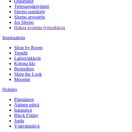
Ostoehdot
Tietosuojakäytäntö
Sleepo uutiskirje
Sleepo arvostelu
Jos Sleepo
Hakea avoimia työpaikkoja
Inspiraatiota
Shop by Room
Trendit
Lahjavinkkejä
Kotona klo
Bestsellers
Shop the Look
Moomin
Holiday
Pääsiäinen
Äitinen päivä
Isänpäivä
Black Friday
Joulu
Ystävänpäivä