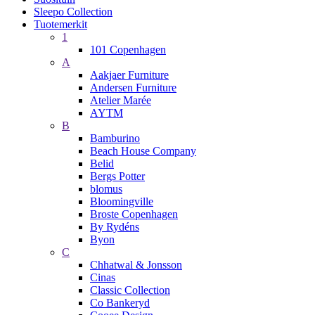
Sleepo Collection
Tuotemerkit
1
101 Copenhagen
A
Aakjaer Furniture
Andersen Furniture
Atelier Marée
AYTM
B
Bamburino
Beach House Company
Belid
Bergs Potter
blomus
Bloomingville
Broste Copenhagen
By Rydéns
Byon
C
Chhatwal & Jonsson
Cinas
Classic Collection
Co Bankeryd