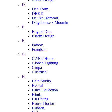
Cooee Design
D
Dan Form
DBKD
Deluxe Homeart
Dsignhouse x Moomin
E
Engmo Dun
Essem Design
F
Fatboy
Frandsen
G
GANT Home
Globen Lighting
Grupa
Guardian
H
Hein Studio
Herstal
Hilke Collection
Himla
HKLiving
House Doctor
Hübsch