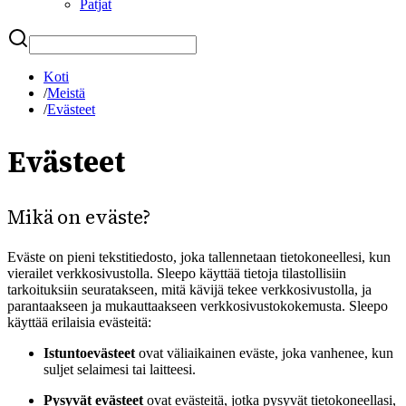
Patjat
Etsi
Koti
/
Meistä
/
Evästeet
Evästeet
Mikä on eväste?
Eväste on pieni tekstitiedosto, joka tallennetaan tietokoneellesi, kun
vierailet verkkosivustolla. Sleepo käyttää tietoja tilastollisiin
tarkoituksiin seuratakseen, mitä kävijä tekee verkkosivustolla, ja
parantaakseen ja mukauttaakseen verkkosivustokokemusta. Sleepo
käyttää erilaisia evästeitä:
Istuntoevästeet
ovat väliaikainen eväste, joka vanhenee, kun
suljet selaimesi tai laitteesi.
Pysyvät evästeet
ovat evästeitä, jotka pysyvät tietokoneellasi,