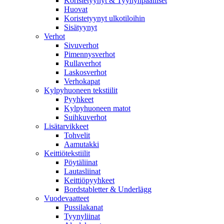
Koristetyynyt & Tyynynpäälliset
Huovat
Koristetyynyt ulkotiloihin
Sisätyynyt
Verhot
Sivuverhot
Pimennysverhot
Rullaverhot
Laskosverhot
Verhokapat
Kylpyhuoneen tekstiilit
Pyyhkeet
Kylpyhuoneen matot
Suihkuverhot
Lisätarvikkeet
Tohvelit
Aamutakki
Keittiötekstiilit
Pöytäliinat
Lautasliinat
Keittiöpyyhkeet
Bordstabletter & Underlägg
Vuodevaatteet
Pussilakanat
Tyynyliinat