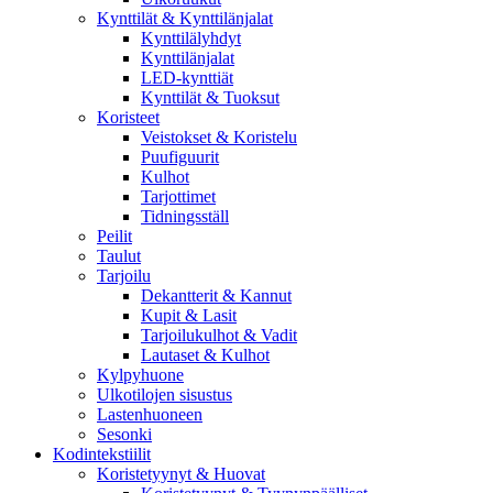
Kynttilät & Kynttilänjalat
Kynttilälyhdyt
Kynttilänjalat
LED-kynttiät
Kynttilät & Tuoksut
Koristeet
Veistokset & Koristelu
Puufiguurit
Kulhot
Tarjottimet
Tidningsställ
Peilit
Taulut
Tarjoilu
Dekantterit & Kannut
Kupit & Lasit
Tarjoilukulhot & Vadit
Lautaset & Kulhot
Kylpyhuone
Ulkotilojen sisustus
Lastenhuoneen
Sesonki
Kodintekstiilit
Koristetyynyt & Huovat