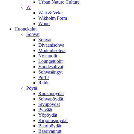
Urban Nature Culture
W
Watt & Veke
Wikholm Form
Woud
Huonekalut
Sohvat
Sohvat
Divaanisohva
Moduulisohva
Nojatuolit
Loungetuolit
Vuodesohvat
Sohvasängyt
Puffit
Rahit
Pöytä
Ruokapöydät
Sohvapöydät
Sivupöydät
Pylväät
Yöpöydät
Kirjoituspöydät
Baaripöydät
Baarivaunut