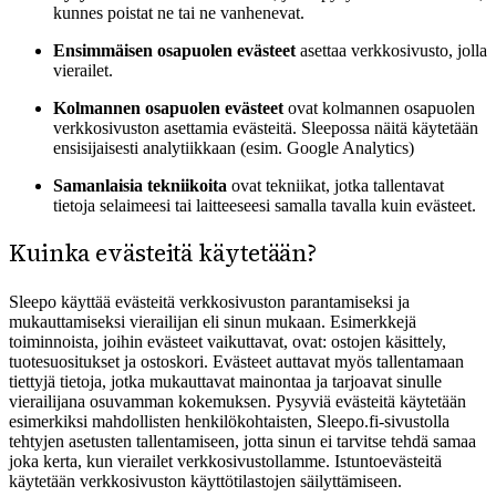
kunnes poistat ne tai ne vanhenevat.
Ensimmäisen osapuolen evästeet
asettaa verkkosivusto, jolla
vierailet.
Kolmannen osapuolen evästeet
ovat kolmannen osapuolen
verkkosivuston asettamia evästeitä. Sleepossa näitä käytetään
ensisijaisesti analytiikkaan (esim. Google Analytics)
Samanlaisia tekniikoita
ovat tekniikat, jotka tallentavat
tietoja selaimeesi tai laitteeseesi samalla tavalla kuin evästeet.
Kuinka evästeitä käytetään?
Sleepo käyttää evästeitä verkkosivuston parantamiseksi ja
mukauttamiseksi vierailijan eli sinun mukaan. Esimerkkejä
toiminnoista, joihin evästeet vaikuttavat, ovat: ostojen käsittely,
tuotesuositukset ja ostoskori. Evästeet auttavat myös tallentamaan
tiettyjä tietoja, jotka mukauttavat mainontaa ja tarjoavat sinulle
vierailijana osuvamman kokemuksen. Pysyviä evästeitä käytetään
esimerkiksi mahdollisten henkilökohtaisten, Sleepo.fi-sivustolla
tehtyjen asetusten tallentamiseen, jotta sinun ei tarvitse tehdä samaa
joka kerta, kun vierailet verkkosivustollamme. Istuntoevästeitä
käytetään verkkosivuston käyttötilastojen säilyttämiseen.