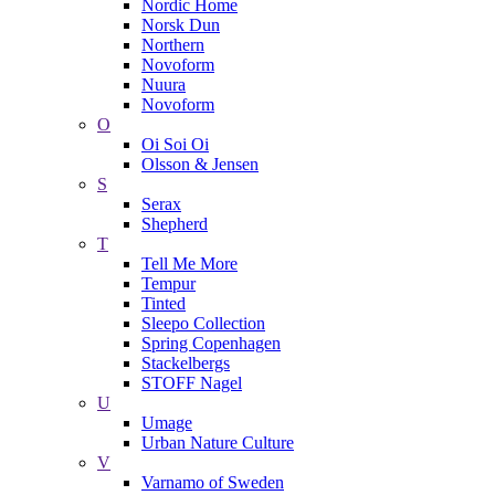
Nordic Home
Norsk Dun
Northern
Novoform
Nuura
Novoform
O
Oi Soi Oi
Olsson & Jensen
S
Serax
Shepherd
T
Tell Me More
Tempur
Tinted
Sleepo Collection
Spring Copenhagen
Stackelbergs
STOFF Nagel
U
Umage
Urban Nature Culture
V
Varnamo of Sweden