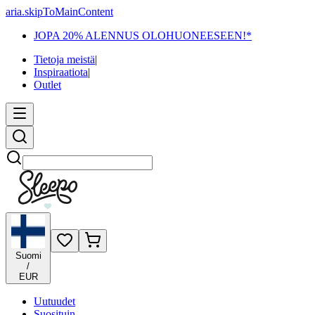
aria.skipToMainContent
JOPA 20% ALENNUS OLOHUONEESEEN!*
Tietoja meistä
|
Inspiraatiota
|
Outlet
Etsi
Suomi
/
EUR
Uutuudet
Suosituin