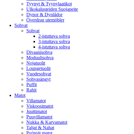
Tyynyt & Tyynylaatikot
Ulkokalusteiden Suojapeite
Dynor & Dynlådor
Överdrag utemöbler
Sohvat
Sohvat
2-istuttava sohva
3-istuttava sohva
4-istuttava sohva
Divaanisohva
Moduulisohva
Nojatuolit
Loungetuolit
Vuodesohvat
Sohvasängyt
Puffit
Rahit
Matot
Villamatot
Viskoosimatot
Juuttimatot
Puuvillamatot
Nukka & Karvamatot
Taljat & Nahat
Pyöreät matot