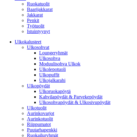
Ruokatuolit
Baarijakkarat
Jakkarat
Penkit
Työtuolit
Istuintyynyt
Ulkokalusteet
Ulkosohvat
Loungeryhmät
Ulkosohva
Moduulisohva Ulkok
Ulkolepotuoli
Ulkopuffit
Ulkojalkarahi
Ulkopöydät
Ulkoruokapöytä
Kahvilapöydät & Parvekepöydät
Ulkosohvapöydät & Ulkosivupöydät
Ulkotuolit
Aurinkovarjot
Aurinkotuolit
Riippumatot
Puutarhapenkki
Ruokailuryhmät