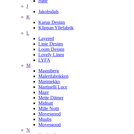
Høie
J
Jakobsdals
K
Karup Design
Klippan Yllefabrik
L
Layered
Linie Design
Loom Design
Lovely Linen
LYFA
M
Magniberg
Malerifabrikken
Marimekko
Martinelli Luce
Maze
Mette Ditmer
Midnatt
Mille Notti
Movesgood
Muubs
Movesgood
N