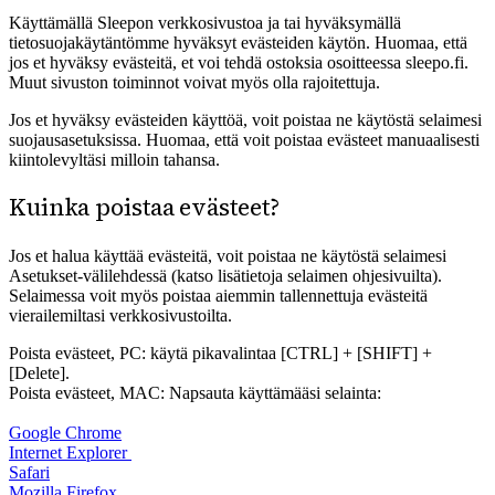
Käyttämällä Sleepon verkkosivustoa ja tai hyväksymällä
tietosuojakäytäntömme hyväksyt evästeiden käytön. Huomaa, että
jos et hyväksy evästeitä, et voi tehdä ostoksia osoitteessa sleepo.fi.
Muut sivuston toiminnot voivat myös olla rajoitettuja.
Jos et hyväksy evästeiden käyttöä, voit poistaa ne käytöstä selaimesi
suojausasetuksissa. Huomaa, että voit poistaa evästeet manuaalisesti
kiintolevyltäsi milloin tahansa.
Kuinka poistaa evästeet?
Jos et halua käyttää evästeitä, voit poistaa ne käytöstä selaimesi
Asetukset-välilehdessä (katso lisätietoja selaimen ohjesivuilta).
Selaimessa voit myös poistaa aiemmin tallennettuja evästeitä
vierailemiltasi verkkosivustoilta.
Poista evästeet, PC: käytä pikavalintaa [CTRL] + [SHIFT] +
[Delete].
Poista evästeet, MAC: Napsauta käyttämääsi selainta:
Google Chrome
Internet Explorer
Safari
Mozilla Firefox