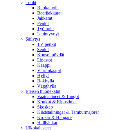
Tuolit
Ruokatuolit
Baarijakkarat
Jakkarat
Penkit
Työtuolit
Istuintyynyt
Säilytys
TV-penkit
Senkit
Konsolipöydät
Lipastot
Kaappi
Vitriinikaapit
Hyllyt
Bokhylla
Vägghylla
Eteisen huonekalut
Vaatetelineet & Tangot
Koukut & Ripustimet
Skoskåp
Klädställningar & Tamburmajorer
Krokar & Hängare
Hallbänkar
Ulkokalusteet