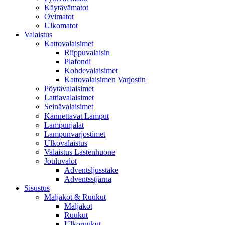
Käytävämatot
Ovimatot
Ulkomatot
Valaistus
Kattovalaisimet
Riippuvalaisin
Plafondi
Kohdevalaisimet
Kattovalaisimen Varjostin
Pöytävalaisimet
Lattiavalaisimet
Seinävalaisimet
Kannettavat Lamput
Lampunjalat
Lampunvarjostimet
Ulkovalaistus
Valaistus Lastenhuone
Jouluvalot
Adventsljusstake
Adventsstjärna
Sisustus
Maljakot & Ruukut
Maljakot
Ruukut
Ulkoruukut