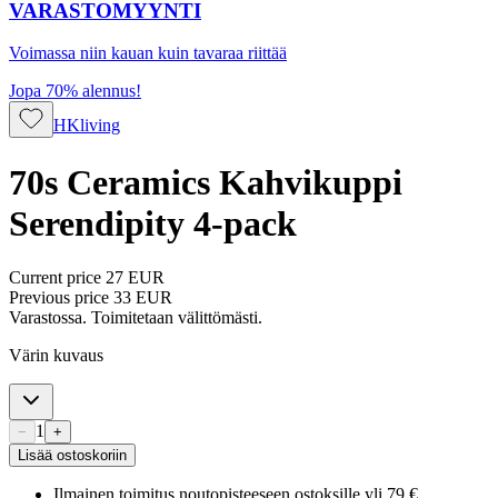
VARASTOMYYNTI
Voimassa niin kauan kuin tavaraa riittää
Jopa 70% alennus!
HKliving
70s Ceramics Kahvikuppi
Serendipity 4-pack
Current price
27 EUR
Previous price
33 EUR
Varastossa. Toimitetaan välittömästi.
Värin kuvaus
1
−
+
Lisää ostoskoriin
Ilmainen toimitus noutopisteeseen ostoksille yli 79 €