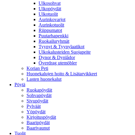
Ulkosohvat
Ulkopöydät
Ulkotuolit
Aurinkovarjot
Aurinkotuolit
Riippumatot
Puutarhapenkki
Ruokailuryhmät
Tyynyt & Tyynylaatikot
Ulkokalusteiden Suojapeite
Dynor & Dynlådor
Överdrag utemöbler
Korian Peti
Huonekalujen hoito & Lisätarvikkeet
Lasten huonekalut
Pöytä
Ruokapöydät
Sohvapöydät
Sivupöydät
Pylväät
Yöpöydät
Kirjoituspöydät
Baaripöydät
Baarivaunut
Tuolit