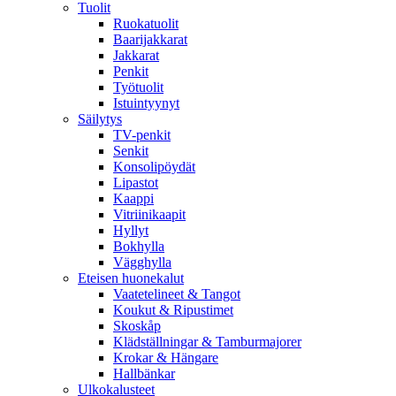
Tuolit
Ruokatuolit
Baarijakkarat
Jakkarat
Penkit
Työtuolit
Istuintyynyt
Säilytys
TV-penkit
Senkit
Konsolipöydät
Lipastot
Kaappi
Vitriinikaapit
Hyllyt
Bokhylla
Vägghylla
Eteisen huonekalut
Vaatetelineet & Tangot
Koukut & Ripustimet
Skoskåp
Klädställningar & Tamburmajorer
Krokar & Hängare
Hallbänkar
Ulkokalusteet