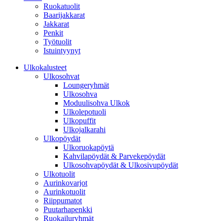
Ruokatuolit
Baarijakkarat
Jakkarat
Penkit
Työtuolit
Istuintyynyt
Ulkokalusteet
Ulkosohvat
Loungeryhmät
Ulkosohva
Moduulisohva Ulkok
Ulkolepotuoli
Ulkopuffit
Ulkojalkarahi
Ulkopöydät
Ulkoruokapöytä
Kahvilapöydät & Parvekepöydät
Ulkosohvapöydät & Ulkosivupöydät
Ulkotuolit
Aurinkovarjot
Aurinkotuolit
Riippumatot
Puutarhapenkki
Ruokailuryhmät