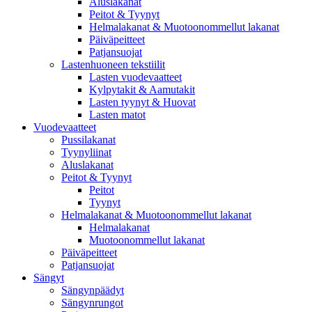
Aluslakanat
Peitot & Tyynyt
Helmalakanat & Muotoonommellut lakanat
Päiväpeitteet
Patjansuojat
Lastenhuoneen tekstiilit
Lasten vuodevaatteet
Kylpytakit & Aamutakit
Lasten tyynyt & Huovat
Lasten matot
Vuodevaatteet
Pussilakanat
Tyynyliinat
Aluslakanat
Peitot & Tyynyt
Peitot
Tyynyt
Helmalakanat & Muotoonommellut lakanat
Helmalakanat
Muotoonommellut lakanat
Päiväpeitteet
Patjansuojat
Sängyt
Sängynpäädyt
Sängynrungot