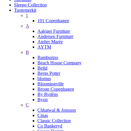
Sleepo Collection
Tuotemerkit
1
101 Copenhagen
A
Aakjaer Furniture
Andersen Furniture
Atelier Marée
AYTM
B
Bamburino
Beach House Company
Belid
Bergs Potter
blomus
Bloomingville
Broste Copenhagen
By Rydéns
Byon
C
Chhatwal & Jonsson
Cinas
Classic Collection
Co Bankeryd