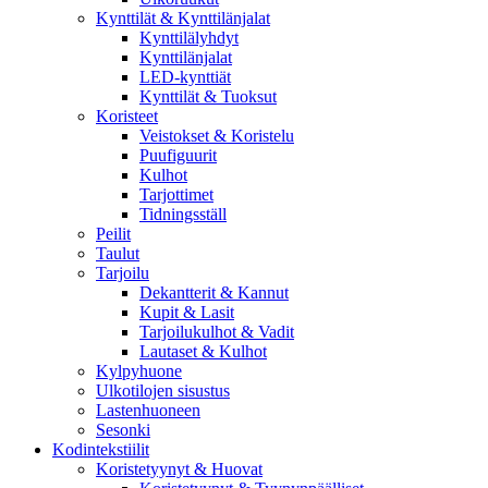
Kynttilät & Kynttilänjalat
Kynttilälyhdyt
Kynttilänjalat
LED-kynttiät
Kynttilät & Tuoksut
Koristeet
Veistokset & Koristelu
Puufiguurit
Kulhot
Tarjottimet
Tidningsställ
Peilit
Taulut
Tarjoilu
Dekantterit & Kannut
Kupit & Lasit
Tarjoilukulhot & Vadit
Lautaset & Kulhot
Kylpyhuone
Ulkotilojen sisustus
Lastenhuoneen
Sesonki
Kodintekstiilit
Koristetyynyt & Huovat