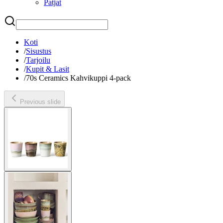
Patjat
Etsi
Koti
/
Sisustus
/
Tarjoilu
/
Kupit & Lasit
/
70s Ceramics Kahvikuppi 4-pack
Previous slide