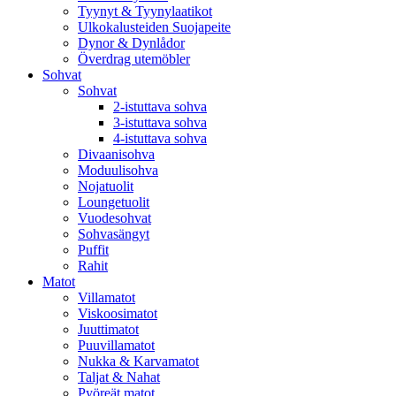
Tyynyt & Tyynylaatikot
Ulkokalusteiden Suojapeite
Dynor & Dynlådor
Överdrag utemöbler
Sohvat
Sohvat
2-istuttava sohva
3-istuttava sohva
4-istuttava sohva
Divaanisohva
Moduulisohva
Nojatuolit
Loungetuolit
Vuodesohvat
Sohvasängyt
Puffit
Rahit
Matot
Villamatot
Viskoosimatot
Juuttimatot
Puuvillamatot
Nukka & Karvamatot
Taljat & Nahat
Pyöreät matot