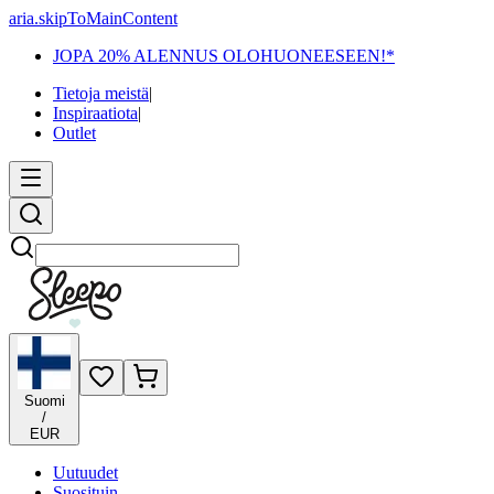
aria.skipToMainContent
JOPA 20% ALENNUS OLOHUONEESEEN!*
Tietoja meistä
|
Inspiraatiota
|
Outlet
Etsi
Suomi
/
EUR
Uutuudet
Suosituin