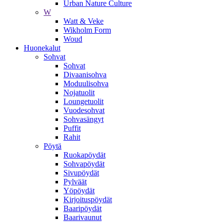
Urban Nature Culture
W
Watt & Veke
Wikholm Form
Woud
Huonekalut
Sohvat
Sohvat
Divaanisohva
Moduulisohva
Nojatuolit
Loungetuolit
Vuodesohvat
Sohvasängyt
Puffit
Rahit
Pöytä
Ruokapöydät
Sohvapöydät
Sivupöydät
Pylväät
Yöpöydät
Kirjoituspöydät
Baaripöydät
Baarivaunut