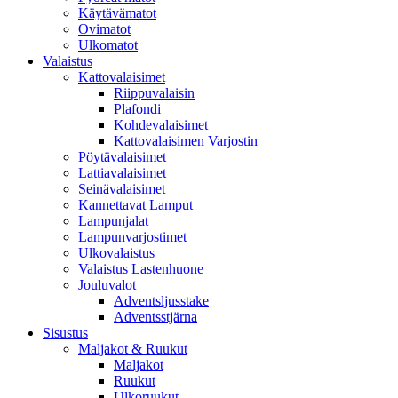
Käytävämatot
Ovimatot
Ulkomatot
Valaistus
Kattovalaisimet
Riippuvalaisin
Plafondi
Kohdevalaisimet
Kattovalaisimen Varjostin
Pöytävalaisimet
Lattiavalaisimet
Seinävalaisimet
Kannettavat Lamput
Lampunjalat
Lampunvarjostimet
Ulkovalaistus
Valaistus Lastenhuone
Jouluvalot
Adventsljusstake
Adventsstjärna
Sisustus
Maljakot & Ruukut
Maljakot
Ruukut
Ulkoruukut