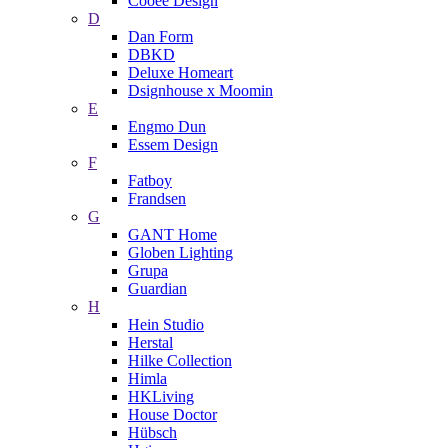
Cooee Design
D
Dan Form
DBKD
Deluxe Homeart
Dsignhouse x Moomin
E
Engmo Dun
Essem Design
F
Fatboy
Frandsen
G
GANT Home
Globen Lighting
Grupa
Guardian
H
Hein Studio
Herstal
Hilke Collection
Himla
HKLiving
House Doctor
Hübsch