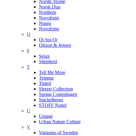
Nordic Home
Norsk Dun
Northern
Novoform
Nuura
Novoform
O
Oi Soi Oi
Olsson & Jensen
S
Serax
Shepherd
T
Tell Me More
Tempur
Tinted
Sleepo Collection
Spring Copenhagen
Stackelbergs
STOFF Nagel
U
Umage
Urban Nature Culture
V
Varnamo of Sweden