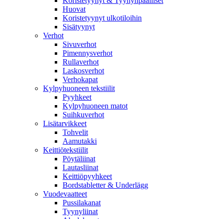
Koristetyynyt & Tyynynpäälliset
Huovat
Koristetyynyt ulkotiloihin
Sisätyynyt
Verhot
Sivuverhot
Pimennysverhot
Rullaverhot
Laskosverhot
Verhokapat
Kylpyhuoneen tekstiilit
Pyyhkeet
Kylpyhuoneen matot
Suihkuverhot
Lisätarvikkeet
Tohvelit
Aamutakki
Keittiötekstiilit
Pöytäliinat
Lautasliinat
Keittiöpyyhkeet
Bordstabletter & Underlägg
Vuodevaatteet
Pussilakanat
Tyynyliinat