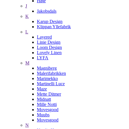
Høie
J
Jakobsdals
K
Karup Design
Klippan Yllefabrik
L
Layered
Linie Design
Loom Design
Lovely Linen
LYFA
M
Magniberg
Malerifabrikken
Marimekko
Martinelli Luce
Maze
Mette Ditmer
Midnatt
Mille Notti
Movesgood
Muubs
Movesgood
N