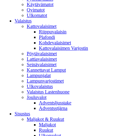
Käytävämatot
Ovimatot
Ulkomatot
Valaistus
Kattovalaisimet
Riippuvalaisin
Plafondi
Kohdevalaisimet
Kattovalaisimen Varjostin
Pöytävalaisimet
Lattiavalaisimet
Seinävalaisimet
Kannettavat Lamput
Lampunjalat
Lampunvarjostimet
Ulkovalaistus
Valaistus Lastenhuone
Jouluvalot
Adventsljusstake
Adventsstjärna
Sisustus
Maljakot & Ruukut
Maljakot
Ruukut
Ulkoruukut