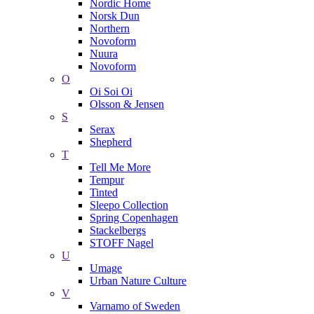
Nordic Home
Norsk Dun
Northern
Novoform
Nuura
Novoform
O
Oi Soi Oi
Olsson & Jensen
S
Serax
Shepherd
T
Tell Me More
Tempur
Tinted
Sleepo Collection
Spring Copenhagen
Stackelbergs
STOFF Nagel
U
Umage
Urban Nature Culture
V
Varnamo of Sweden