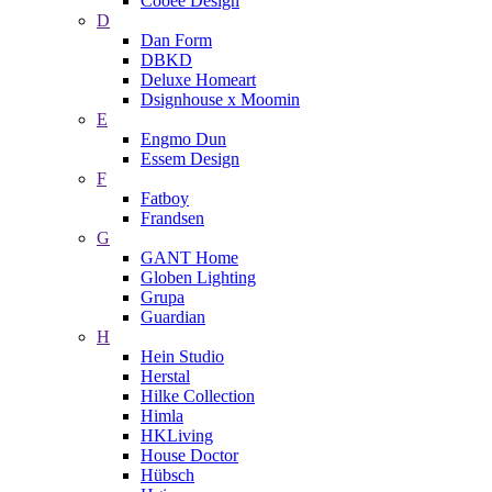
Cooee Design
D
Dan Form
DBKD
Deluxe Homeart
Dsignhouse x Moomin
E
Engmo Dun
Essem Design
F
Fatboy
Frandsen
G
GANT Home
Globen Lighting
Grupa
Guardian
H
Hein Studio
Herstal
Hilke Collection
Himla
HKLiving
House Doctor
Hübsch