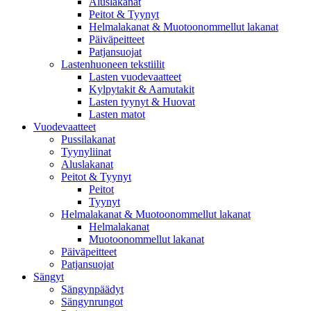
Aluslakanat
Peitot & Tyynyt
Helmalakanat & Muotoonommellut lakanat
Päiväpeitteet
Patjansuojat
Lastenhuoneen tekstiilit
Lasten vuodevaatteet
Kylpytakit & Aamutakit
Lasten tyynyt & Huovat
Lasten matot
Vuodevaatteet
Pussilakanat
Tyynyliinat
Aluslakanat
Peitot & Tyynyt
Peitot
Tyynyt
Helmalakanat & Muotoonommellut lakanat
Helmalakanat
Muotoonommellut lakanat
Päiväpeitteet
Patjansuojat
Sängyt
Sängynpäädyt
Sängynrungot