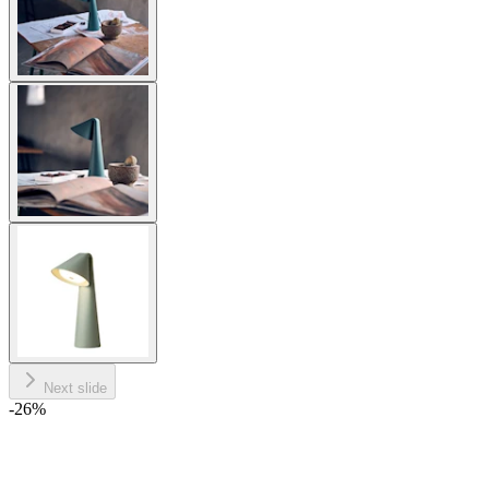
Next slide
-26
%