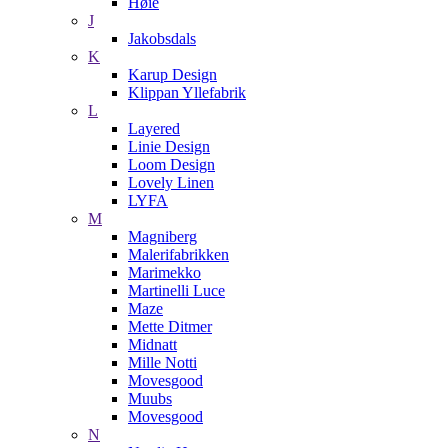
Høie
J
Jakobsdals
K
Karup Design
Klippan Yllefabrik
L
Layered
Linie Design
Loom Design
Lovely Linen
LYFA
M
Magniberg
Malerifabrikken
Marimekko
Martinelli Luce
Maze
Mette Ditmer
Midnatt
Mille Notti
Movesgood
Muubs
Movesgood
N