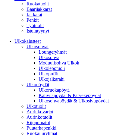
Ruokatuolit
Baarijakkarat
Jakkarat
Penkit
Työtuolit
Istuintyynyt
Ulkokalusteet
Ulkosohvat
Loungeryhmät
Ulkosohva
Moduulisohva Ulkok
Ulkolepotuoli
Ulkopuffit
Ulkojalkarahi
Ulkopöydät
Ulkoruokapöytä
Kahvilapöydät & Parvekepöydät
Ulkosohvapöydät & Ulkosivupöydät
Ulkotuolit
Aurinkovarjot
Aurinkotuolit
Riippumatot
Puutarhapenkki
Ruokailuryhmät