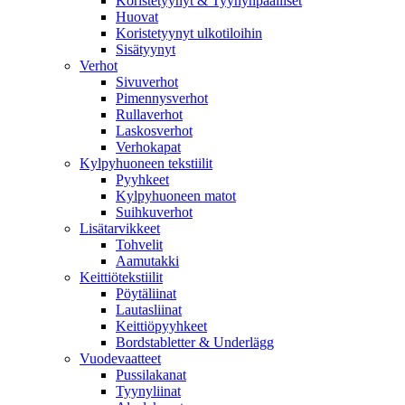
Koristetyynyt & Tyynynpäälliset
Huovat
Koristetyynyt ulkotiloihin
Sisätyynyt
Verhot
Sivuverhot
Pimennysverhot
Rullaverhot
Laskosverhot
Verhokapat
Kylpyhuoneen tekstiilit
Pyyhkeet
Kylpyhuoneen matot
Suihkuverhot
Lisätarvikkeet
Tohvelit
Aamutakki
Keittiötekstiilit
Pöytäliinat
Lautasliinat
Keittiöpyyhkeet
Bordstabletter & Underlägg
Vuodevaatteet
Pussilakanat
Tyynyliinat