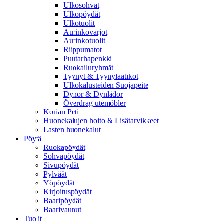
Ulkosohvat
Ulkopöydät
Ulkotuolit
Aurinkovarjot
Aurinkotuolit
Riippumatot
Puutarhapenkki
Ruokailuryhmät
Tyynyt & Tyynylaatikot
Ulkokalusteiden Suojapeite
Dynor & Dynlådor
Överdrag utemöbler
Korian Peti
Huonekalujen hoito & Lisätarvikkeet
Lasten huonekalut
Pöytä
Ruokapöydät
Sohvapöydät
Sivupöydät
Pylväät
Yöpöydät
Kirjoituspöydät
Baaripöydät
Baarivaunut
Tuolit