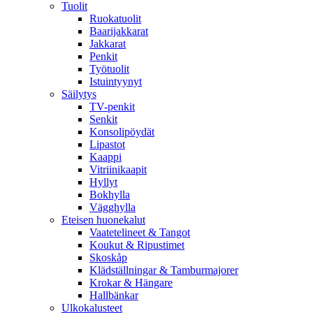
Tuolit
Ruokatuolit
Baarijakkarat
Jakkarat
Penkit
Työtuolit
Istuintyynyt
Säilytys
TV-penkit
Senkit
Konsolipöydät
Lipastot
Kaappi
Vitriinikaapit
Hyllyt
Bokhylla
Vägghylla
Eteisen huonekalut
Vaatetelineet & Tangot
Koukut & Ripustimet
Skoskåp
Klädställningar & Tamburmajorer
Krokar & Hängare
Hallbänkar
Ulkokalusteet