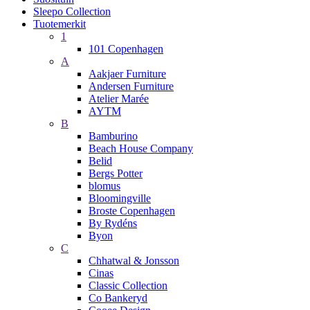
Sleepo Collection
Tuotemerkit
1
101 Copenhagen
A
Aakjaer Furniture
Andersen Furniture
Atelier Marée
AYTM
B
Bamburino
Beach House Company
Belid
Bergs Potter
blomus
Bloomingville
Broste Copenhagen
By Rydéns
Byon
C
Chhatwal & Jonsson
Cinas
Classic Collection
Co Bankeryd