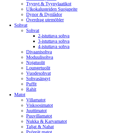
Tyynyt & Tyynylaatikot
Ulkokalusteiden Suojapeite
Dynor & Dynlådor
Överdrag utemöbler
Sohvat
Sohvat
2-istuttava sohva
3-istuttava sohva
4-istuttava sohva
Divaanisohva
Moduulisohva
Nojatuolit
Loungetuolit
Vuodesohvat
Sohvasängyt
Puffit
Rahit
Matot
Villamatot
Viskoosimatot
Juuttimatot
Puuvillamatot
Nukka & Karvamatot
Taljat & Nahat
Pyöreät matot