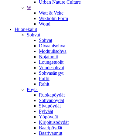
Urban Nature Culture
W
Watt & Veke
Wikholm Form
Woud
Huonekalut
Sohvat
Sohvat
Divaanisohva
Moduulisohva
Nojatuolit
Loungetuolit
Vuodesohvat
Sohvasängyt
Puffit
Rahit
Pöytä
Ruokapöydät
Sohvapöydät
Sivupöydät
Pylväät
Yöpöydät
Kirjoituspöydät
Baaripöydät
Baarivaunut