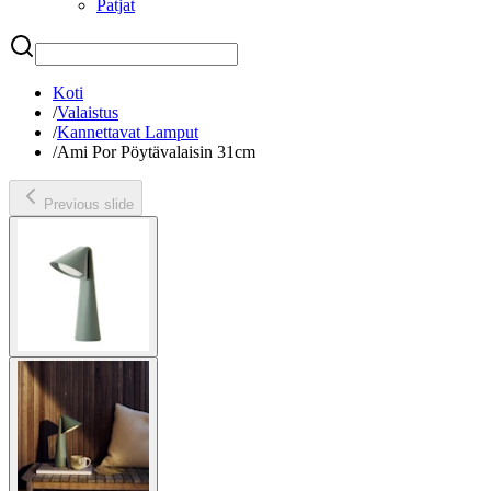
Patjat
Etsi
Koti
/
Valaistus
/
Kannettavat Lamput
/
Ami Por Pöytävalaisin 31cm
Previous slide