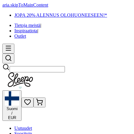
aria.skipToMainContent
JOPA 20% ALENNUS OLOHUONEESEEN!*
Tietoja meistä
|
Inspiraatiota
|
Outlet
Etsi
Suomi
/
EUR
Uutuudet
Suosituin