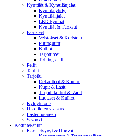
Kynttilät & Kynttilänjalat
Kynttilälyhdyt
Kynttilänjalat
LED-kynttiät
Kynttilät & Tuoksut
Koristeet
Veistokset & Koristelu
Puufiguurit
Kulhot
Tarjottimet
Tidningsställ
Peilit
Taulut
Tarjoilu
Dekantterit & Kannut
Kupit & Lasit
Tarjoilukulhot & Vadit
Lautaset & Kulhot
Kylpyhuone
Ulkotilojen sisustus
Lastenhuoneen
Sesonki
Kodintekstiilit
Koristetyynyt & Huovat