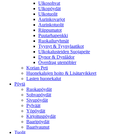
Ulkosohvat
Ulkopöydät
Ulkotuolit
Aurinkovarjot
Aurinkotuolit
Riippumatot
Puutarhapenkki
Ruokailuryhmät
Tyynyt & Tyynylaatikot
Ulkokalusteiden Suojapeite
Dynor & Dynlådor
Överdrag utemöbler
Korian Peti
Huonekalujen hoito & Lisätarvikkeet
Lasten huonekalut
Pöytä
Ruokapöydät
Sohvapöydät
Sivupöydät
Pylväät
Yöpöydät
Kirjoituspöydät
Baaripöydät
Baarivaunut
Tuolit