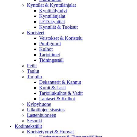
Kynttilät & Kynttilänjalat
Kynttilälyhdyt
Kynttilänjalat
LED-kynttiät
Kynttilät & Tuoksut
Koristeet
Veistokset & Koristelu
Puufiguurit
Kulhot
Tarjottimet
Tidningsställ
Peilit
Taulut
Tarjoilu
Dekantterit & Kannut
Kupit & Lasit
Tarjoilukulhot & Vadit
Lautaset & Kulhot
Kylpyhuone
Ulkotilojen sisustus
Lastenhuoneen
Sesonki
Kodintekstiilit
Koristetyynyt & Huovat