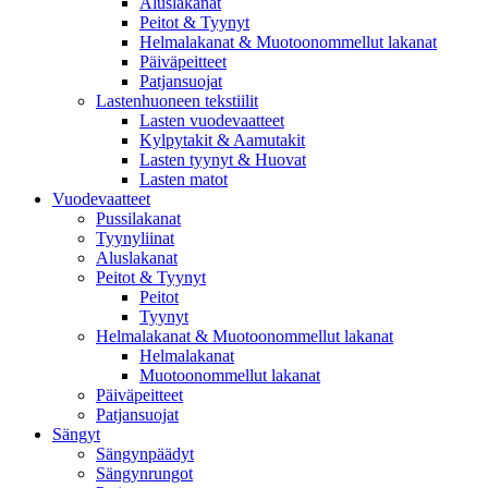
Aluslakanat
Peitot & Tyynyt
Helmalakanat & Muotoonommellut lakanat
Päiväpeitteet
Patjansuojat
Lastenhuoneen tekstiilit
Lasten vuodevaatteet
Kylpytakit & Aamutakit
Lasten tyynyt & Huovat
Lasten matot
Vuodevaatteet
Pussilakanat
Tyynyliinat
Aluslakanat
Peitot & Tyynyt
Peitot
Tyynyt
Helmalakanat & Muotoonommellut lakanat
Helmalakanat
Muotoonommellut lakanat
Päiväpeitteet
Patjansuojat
Sängyt
Sängynpäädyt
Sängynrungot