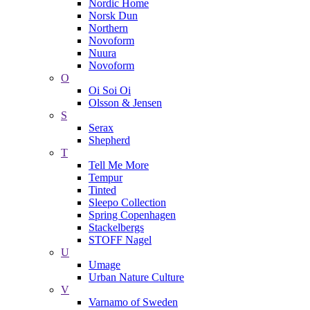
Nordic Home
Norsk Dun
Northern
Novoform
Nuura
Novoform
O
Oi Soi Oi
Olsson & Jensen
S
Serax
Shepherd
T
Tell Me More
Tempur
Tinted
Sleepo Collection
Spring Copenhagen
Stackelbergs
STOFF Nagel
U
Umage
Urban Nature Culture
V
Varnamo of Sweden