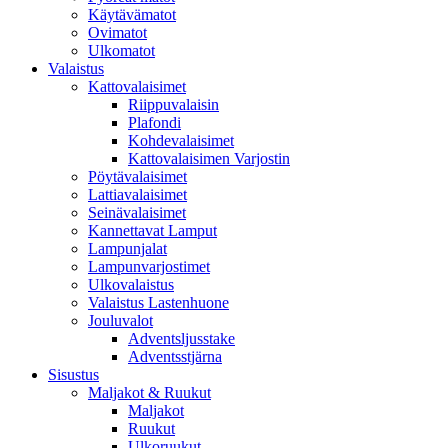
Käytävämatot
Ovimatot
Ulkomatot
Valaistus
Kattovalaisimet
Riippuvalaisin
Plafondi
Kohdevalaisimet
Kattovalaisimen Varjostin
Pöytävalaisimet
Lattiavalaisimet
Seinävalaisimet
Kannettavat Lamput
Lampunjalat
Lampunvarjostimet
Ulkovalaistus
Valaistus Lastenhuone
Jouluvalot
Adventsljusstake
Adventsstjärna
Sisustus
Maljakot & Ruukut
Maljakot
Ruukut
Ulkoruukut