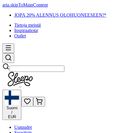
aria.skipToMainContent
JOPA 20% ALENNUS OLOHUONEESEEN!*
Tietoja meistä
|
Inspiraatiota
|
Outlet
Etsi
Suomi
/
EUR
Uutuudet
Suosituin