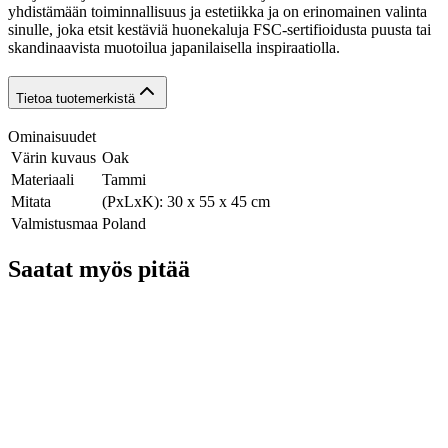
yhdistämään toiminnallisuus ja estetiikka ja on erinomainen valinta
sinulle, joka etsit kestäviä huonekaluja FSC-sertifioidusta puusta tai
skandinaavista muotoilua japanilaisella inspiraatiolla.
Tietoa tuotemerkistä
Ominaisuudet
Värin kuvaus
Oak
Materiaali
Tammi
Mitata
(PxLxK): 30 x 55 x 45 cm
Valmistusmaa
Poland
Saatat myös pitää