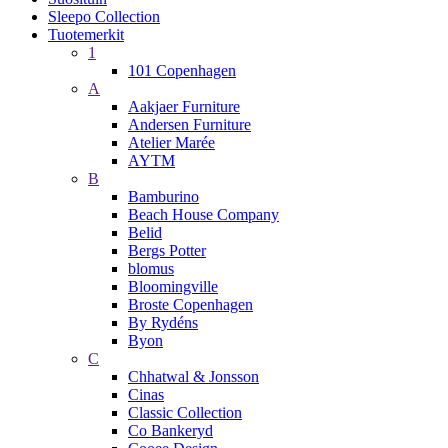
Sleepo Collection
Tuotemerkit
1
101 Copenhagen
A
Aakjaer Furniture
Andersen Furniture
Atelier Marée
AYTM
B
Bamburino
Beach House Company
Belid
Bergs Potter
blomus
Bloomingville
Broste Copenhagen
By Rydéns
Byon
C
Chhatwal & Jonsson
Cinas
Classic Collection
Co Bankeryd