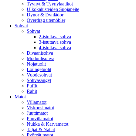
Tyynyt & Tyynylaatikot
Ulkokalusteiden Suojapeite
Dynor & Dynlådor
Överdrag utemöbler
Sohvat
Sohvat
2-istuttava sohva
3-istuttava sohva
4-istuttava sohva
Divaanisohva
Moduulisohva
Nojatuolit
Loungetuolit
Vuodesohvat
Sohvasängyt
Puffit
Rahit
Matot
Villamatot
Viskoosimatot
Juuttimatot
Puuvillamatot
Nukka & Karvamatot
Taljat & Nahat
Pyöreät matot