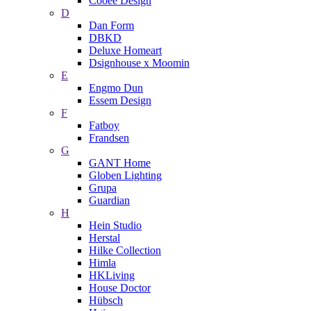
Cooee Design
D
Dan Form
DBKD
Deluxe Homeart
Dsignhouse x Moomin
E
Engmo Dun
Essem Design
F
Fatboy
Frandsen
G
GANT Home
Globen Lighting
Grupa
Guardian
H
Hein Studio
Herstal
Hilke Collection
Himla
HKLiving
House Doctor
Hübsch