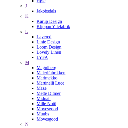
Høie
J
Jakobsdals
K
Karup Design
Klippan Yllefabrik
L
Layered
Linie Design
Loom Design
Lovely Linen
LYFA
M
Magniberg
Malerifabrikken
Marimekko
Martinelli Luce
Maze
Mette Ditmer
Midnatt
Mille Notti
Movesgood
Muubs
Movesgood
N