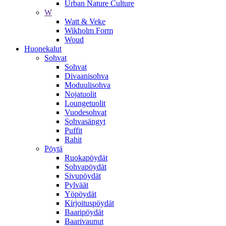
Urban Nature Culture
W
Watt & Veke
Wikholm Form
Woud
Huonekalut
Sohvat
Sohvat
Divaanisohva
Moduulisohva
Nojatuolit
Loungetuolit
Vuodesohvat
Sohvasängyt
Puffit
Rahit
Pöytä
Ruokapöydät
Sohvapöydät
Sivupöydät
Pylväät
Yöpöydät
Kirjoituspöydät
Baaripöydät
Baarivaunut