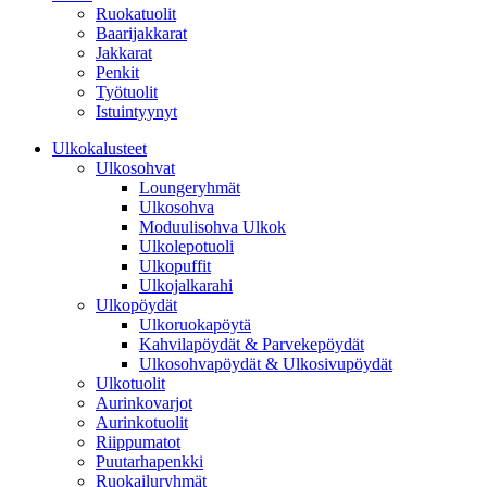
Ruokatuolit
Baarijakkarat
Jakkarat
Penkit
Työtuolit
Istuintyynyt
Ulkokalusteet
Ulkosohvat
Loungeryhmät
Ulkosohva
Moduulisohva Ulkok
Ulkolepotuoli
Ulkopuffit
Ulkojalkarahi
Ulkopöydät
Ulkoruokapöytä
Kahvilapöydät & Parvekepöydät
Ulkosohvapöydät & Ulkosivupöydät
Ulkotuolit
Aurinkovarjot
Aurinkotuolit
Riippumatot
Puutarhapenkki
Ruokailuryhmät