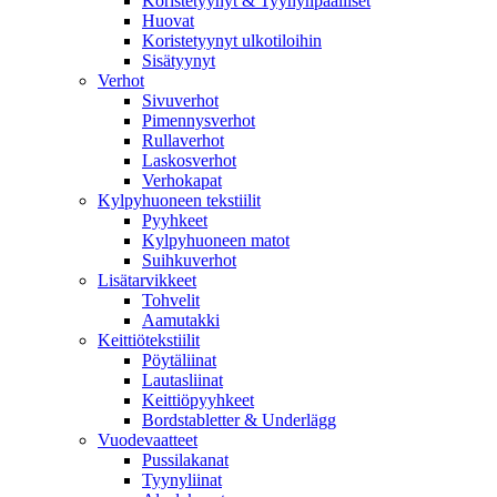
Koristetyynyt & Tyynynpäälliset
Huovat
Koristetyynyt ulkotiloihin
Sisätyynyt
Verhot
Sivuverhot
Pimennysverhot
Rullaverhot
Laskosverhot
Verhokapat
Kylpyhuoneen tekstiilit
Pyyhkeet
Kylpyhuoneen matot
Suihkuverhot
Lisätarvikkeet
Tohvelit
Aamutakki
Keittiötekstiilit
Pöytäliinat
Lautasliinat
Keittiöpyyhkeet
Bordstabletter & Underlägg
Vuodevaatteet
Pussilakanat
Tyynyliinat