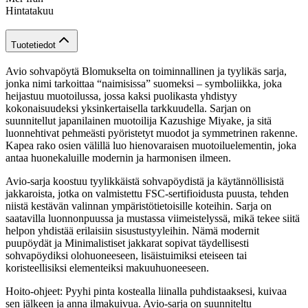
Hintatakuu
Tuotetiedot
Avio sohvapöytä Blomukselta on toiminnallinen ja tyylikäs sarja,
jonka nimi tarkoittaa “naimisissa” suomeksi – symboliikka, joka
heijastuu muotoilussa, jossa kaksi puolikasta yhdistyy
kokonaisuudeksi yksinkertaisella tarkkuudella. Sarjan on
suunnitellut japanilainen muotoilija Kazushige Miyake, ja sitä
luonnehtivat pehmeästi pyöristetyt muodot ja symmetrinen rakenne.
Kapea rako osien välillä luo hienovaraisen muotoiluelementin, joka
antaa huonekaluille modernin ja harmonisen ilmeen.
Avio-sarja koostuu tyylikkäistä sohvapöydistä ja käytännöllisistä
jakkaroista, jotka on valmistettu FSC-sertifioidusta puusta, tehden
niistä kestävän valinnan ympäristötietoisille koteihin. Sarja on
saatavilla luonnonpuussa ja mustassa viimeistelyssä, mikä tekee siitä
helpon yhdistää erilaisiin sisustustyyleihin. Nämä modernit
puupöydät ja Minimalistiset jakkarat sopivat täydellisesti
sohvapöydiksi olohuoneeseen, lisäistuimiksi eteiseen tai
koristeellisiksi elementeiksi makuuhuoneeseen.
Hoito-ohjeet: Pyyhi pinta kostealla liinalla puhdistaaksesi, kuivaa
sen jälkeen ja anna ilmakuivua. Avio-sarja on suunniteltu