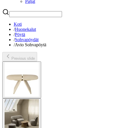
Patjat
Etsi
Koti
/
Huonekalut
/
Pöytä
/
Sohvapöydät
/
Avio Sohvapöytä
Previous slide