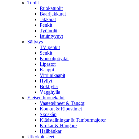
Tuolit
Ruokatuolit
Baarijakkarat
Jakkarat
Penkit
Työtuolit
Istuintyynyt
Säilytys
TV-penkit
Senkit
Konsolipöydät
Lipastot
Kaappi
Vitriinikaapit
Hyllyt
Bokhylla
Vägghylla
Eteisen huonekalut
Vaatetelineet & Tangot
Koukut & Ripustimet
Skoskåp
Klädställningar & Tamburmajorer
Krokar & Hängare
Hallbänkar
Ulkokalusteet