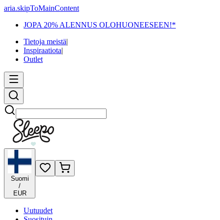
aria.skipToMainContent
JOPA 20% ALENNUS OLOHUONEESEEN!*
Tietoja meistä
|
Inspiraatiota
|
Outlet
Etsi
Suomi
/
EUR
Uutuudet
Suosituin