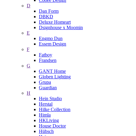
Cooee Design
D
Dan Form
DBKD
Deluxe Homeart
Dsignhouse x Moomin
E
Engmo Dun
Essem Design
F
Fatboy
Frandsen
G
GANT Home
Globen Lighting
Grupa
Guardian
H
Hein Studio
Herstal
Hilke Collection
Himla
HKLiving
House Doctor
Hübsch