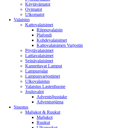
Käytävämatot
Ovimatot
Ulkomatot
Valaistus
Kattovalaisimet
Riippuvalaisin
Plafondi
Kohdevalaisimet
Kattovalaisimen Varjostin
Pöytävalaisimet
Lattiavalaisimet
Seinävalaisimet
Kannettavat Lamput
Lampunjalat
Lampunvarjostimet
Ulkovalaistus
Valaistus Lastenhuone
Jouluvalot
Adventsljusstake
Adventsstjärna
Sisustus
Maljakot & Ruukut
Maljakot
Ruukut
Ulkoruukut