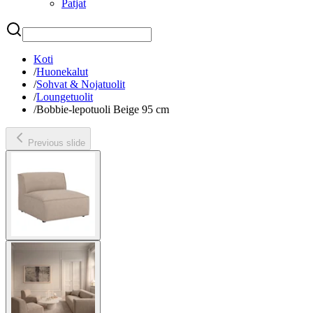
Patjat
Etsi
Koti
/
Huonekalut
/
Sohvat & Nojatuolit
/
Loungetuolit
/
Bobbie-lepotuoli Beige 95 cm
Previous slide