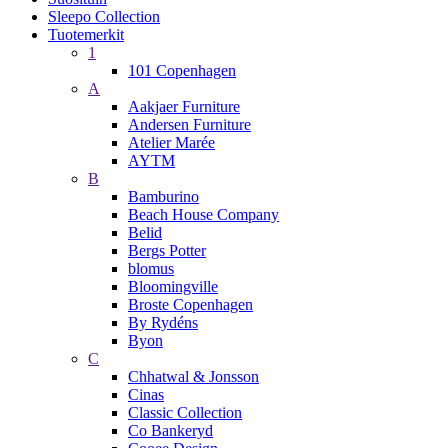
Sleepo Collection
Tuotemerkit
1
101 Copenhagen
A
Aakjaer Furniture
Andersen Furniture
Atelier Marée
AYTM
B
Bamburino
Beach House Company
Belid
Bergs Potter
blomus
Bloomingville
Broste Copenhagen
By Rydéns
Byon
C
Chhatwal & Jonsson
Cinas
Classic Collection
Co Bankeryd