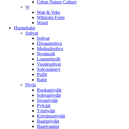
Urban Nature Culture
W
Watt & Veke
Wikholm Form
Woud
Huonekalut
Sohvat
Sohvat
Divaanisohva
Moduulisohva
Nojatuolit
Loungetuolit
Vuodesohvat
Sohvasängyt
Puffit
Rahit
Pöytä
Ruokapöydät
Sohvapöydät
Sivupöydät
Pylväät
Yöpöydät
Kirjoituspöydät
Baaripöydät
Baarivaunut