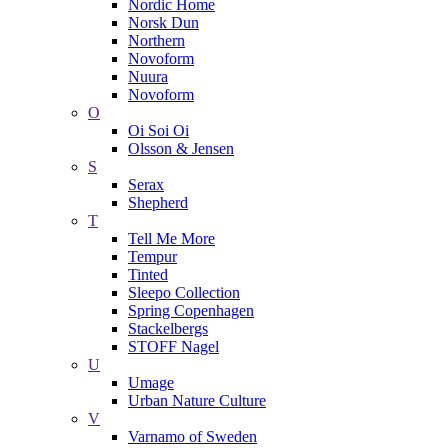
Nordic Home
Norsk Dun
Northern
Novoform
Nuura
Novoform
O
Oi Soi Oi
Olsson & Jensen
S
Serax
Shepherd
T
Tell Me More
Tempur
Tinted
Sleepo Collection
Spring Copenhagen
Stackelbergs
STOFF Nagel
U
Umage
Urban Nature Culture
V
Varnamo of Sweden