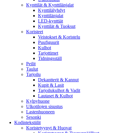
Kynttilät & Kynttilänjalat
Kynttilälyhdyt
Kynttilänjalat
LED-kynttiät
Kynttilät & Tuoksut
Koristeet
Veistokset & Koristelu
Puufiguurit
Kulhot
Tarjottimet
Tidningsställ
Peilit
Taulut
Tarjoilu
Dekantterit & Kannut
Kupit & Lasit
Tarjoilukulhot & Vadit
Lautaset & Kulhot
Kylpyhuone
Ulkotilojen sisustus
Lastenhuoneen
Sesonki
Kodintekstiilit
Koristetyynyt & Huovat