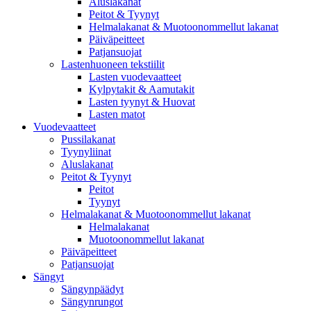
Aluslakanat
Peitot & Tyynyt
Helmalakanat & Muotoonommellut lakanat
Päiväpeitteet
Patjansuojat
Lastenhuoneen tekstiilit
Lasten vuodevaatteet
Kylpytakit & Aamutakit
Lasten tyynyt & Huovat
Lasten matot
Vuodevaatteet
Pussilakanat
Tyynyliinat
Aluslakanat
Peitot & Tyynyt
Peitot
Tyynyt
Helmalakanat & Muotoonommellut lakanat
Helmalakanat
Muotoonommellut lakanat
Päiväpeitteet
Patjansuojat
Sängyt
Sängynpäädyt
Sängynrungot