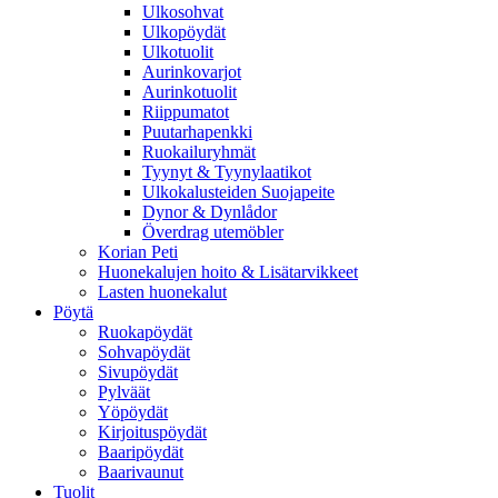
Ulkosohvat
Ulkopöydät
Ulkotuolit
Aurinkovarjot
Aurinkotuolit
Riippumatot
Puutarhapenkki
Ruokailuryhmät
Tyynyt & Tyynylaatikot
Ulkokalusteiden Suojapeite
Dynor & Dynlådor
Överdrag utemöbler
Korian Peti
Huonekalujen hoito & Lisätarvikkeet
Lasten huonekalut
Pöytä
Ruokapöydät
Sohvapöydät
Sivupöydät
Pylväät
Yöpöydät
Kirjoituspöydät
Baaripöydät
Baarivaunut
Tuolit