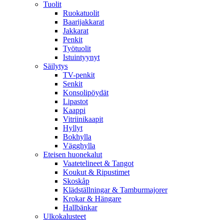
Tuolit
Ruokatuolit
Baarijakkarat
Jakkarat
Penkit
Työtuolit
Istuintyynyt
Säilytys
TV-penkit
Senkit
Konsolipöydät
Lipastot
Kaappi
Vitriinikaapit
Hyllyt
Bokhylla
Vägghylla
Eteisen huonekalut
Vaatetelineet & Tangot
Koukut & Ripustimet
Skoskåp
Klädställningar & Tamburmajorer
Krokar & Hängare
Hallbänkar
Ulkokalusteet