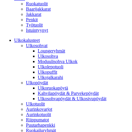
Ruokatuolit
Baarijakkarat
Jakkarat
Penkit
Työtuolit
Istuintyynyt
Ulkokalusteet
Ulkosohvat
Loungeryhmät
Ulkosohva
Moduulisohva Ulkok
Ulkolepotuoli
Ulkopuffit
Ulkojalkarahi
Ulkopöydät
Ulkoruokapöytä
Kahvilapöydät & Parvekepöydät
Ulkosohvapöydät & Ulkosivupöydät
Ulkotuolit
Aurinkovarjot
Aurinkotuolit
Riippumatot
Puutarhapenkki
Ruokailuryhmät