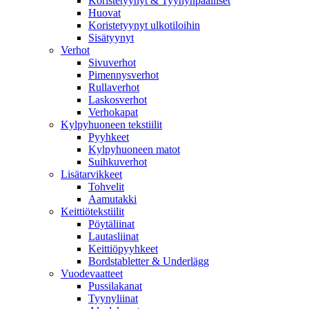
Koristetyynyt & Tyynynpäälliset
Huovat
Koristetyynyt ulkotiloihin
Sisätyynyt
Verhot
Sivuverhot
Pimennysverhot
Rullaverhot
Laskosverhot
Verhokapat
Kylpyhuoneen tekstiilit
Pyyhkeet
Kylpyhuoneen matot
Suihkuverhot
Lisätarvikkeet
Tohvelit
Aamutakki
Keittiötekstiilit
Pöytäliinat
Lautasliinat
Keittiöpyyhkeet
Bordstabletter & Underlägg
Vuodevaatteet
Pussilakanat
Tyynyliinat