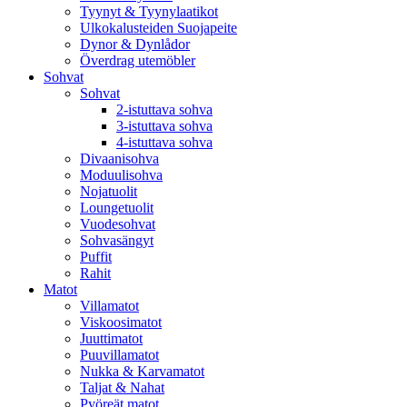
Tyynyt & Tyynylaatikot
Ulkokalusteiden Suojapeite
Dynor & Dynlådor
Överdrag utemöbler
Sohvat
Sohvat
2-istuttava sohva
3-istuttava sohva
4-istuttava sohva
Divaanisohva
Moduulisohva
Nojatuolit
Loungetuolit
Vuodesohvat
Sohvasängyt
Puffit
Rahit
Matot
Villamatot
Viskoosimatot
Juuttimatot
Puuvillamatot
Nukka & Karvamatot
Taljat & Nahat
Pyöreät matot