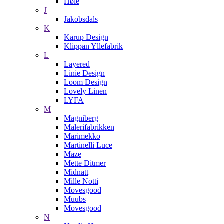
Høie
J
Jakobsdals
K
Karup Design
Klippan Yllefabrik
L
Layered
Linie Design
Loom Design
Lovely Linen
LYFA
M
Magniberg
Malerifabrikken
Marimekko
Martinelli Luce
Maze
Mette Ditmer
Midnatt
Mille Notti
Movesgood
Muubs
Movesgood
N