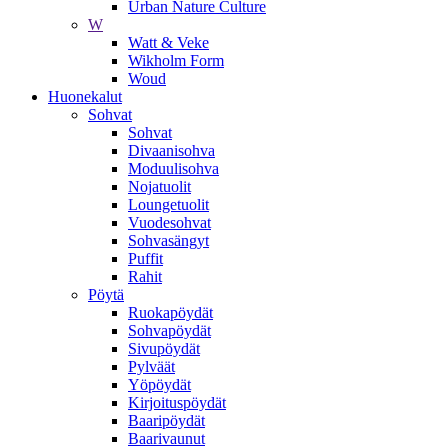
Urban Nature Culture
W
Watt & Veke
Wikholm Form
Woud
Huonekalut
Sohvat
Sohvat
Divaanisohva
Moduulisohva
Nojatuolit
Loungetuolit
Vuodesohvat
Sohvasängyt
Puffit
Rahit
Pöytä
Ruokapöydät
Sohvapöydät
Sivupöydät
Pylväät
Yöpöydät
Kirjoituspöydät
Baaripöydät
Baarivaunut