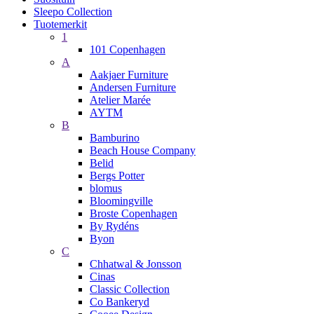
Sleepo Collection
Tuotemerkit
1
101 Copenhagen
A
Aakjaer Furniture
Andersen Furniture
Atelier Marée
AYTM
B
Bamburino
Beach House Company
Belid
Bergs Potter
blomus
Bloomingville
Broste Copenhagen
By Rydéns
Byon
C
Chhatwal & Jonsson
Cinas
Classic Collection
Co Bankeryd