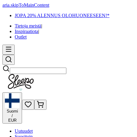
aria.skipToMainContent
JOPA 20% ALENNUS OLOHUONEESEEN!*
Tietoja meistä
|
Inspiraatiota
|
Outlet
Etsi
Suomi
/
EUR
Uutuudet
Suosituin