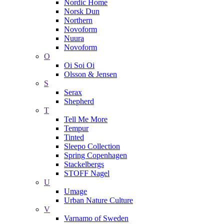
Nordic Home
Norsk Dun
Northern
Novoform
Nuura
Novoform
O
Oi Soi Oi
Olsson & Jensen
S
Serax
Shepherd
T
Tell Me More
Tempur
Tinted
Sleepo Collection
Spring Copenhagen
Stackelbergs
STOFF Nagel
U
Umage
Urban Nature Culture
V
Varnamo of Sweden