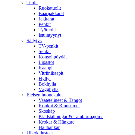
Tuolit
Ruokatuolit
Baarijakkarat
Jakkarat
Penkit
Työtuolit
Istuintyynyt
Säilytys
TV-penkit
Senkit
Konsolipöydät
Lipastot
Kaappi
Vitriinikaapit
Hyllyt
Bokhylla
Vägghylla
Eteisen huonekalut
Vaatetelineet & Tangot
Koukut & Ripustimet
Skoskåp
Klädställningar & Tamburmajorer
Krokar & Hängare
Hallbänkar
Ulkokalusteet