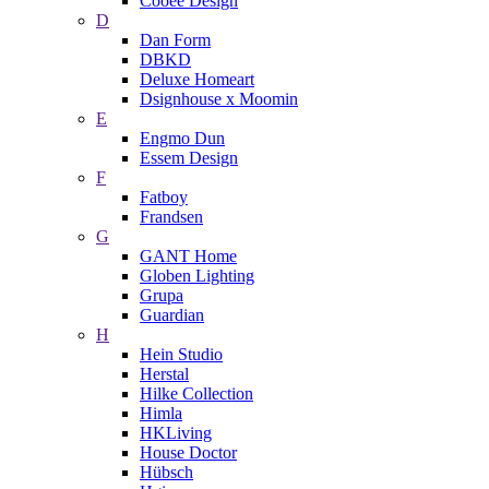
Cooee Design
D
Dan Form
DBKD
Deluxe Homeart
Dsignhouse x Moomin
E
Engmo Dun
Essem Design
F
Fatboy
Frandsen
G
GANT Home
Globen Lighting
Grupa
Guardian
H
Hein Studio
Herstal
Hilke Collection
Himla
HKLiving
House Doctor
Hübsch