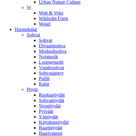
Urban Nature Culture
W
Watt & Veke
Wikholm Form
Woud
Huonekalut
Sohvat
Sohvat
Divaanisohva
Moduulisohva
Nojatuolit
Loungetuolit
Vuodesohvat
Sohvasängyt
Puffit
Rahit
Pöytä
Ruokapöydät
Sohvapöydät
Sivupöydät
Pylväät
Yöpöydät
Kirjoituspöydät
Baaripöydät
Baarivaunut