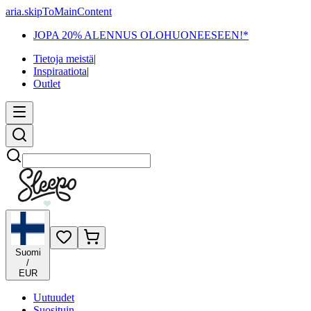
aria.skipToMainContent
JOPA 20% ALENNUS OLOHUONEESEEN!*
Tietoja meistä
|
Inspiraatiota
|
Outlet
Etsi
Suomi
/
EUR
Uutuudet
Suosituin