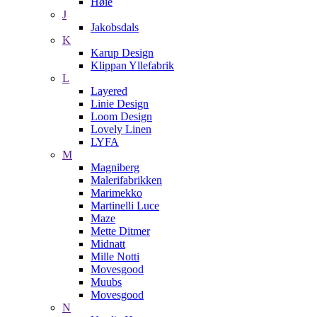
Høie
J
Jakobsdals
K
Karup Design
Klippan Yllefabrik
L
Layered
Linie Design
Loom Design
Lovely Linen
LYFA
M
Magniberg
Malerifabrikken
Marimekko
Martinelli Luce
Maze
Mette Ditmer
Midnatt
Mille Notti
Movesgood
Muubs
Movesgood
N