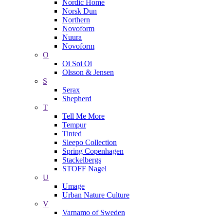
Nordic Home
Norsk Dun
Northern
Novoform
Nuura
Novoform
O
Oi Soi Oi
Olsson & Jensen
S
Serax
Shepherd
T
Tell Me More
Tempur
Tinted
Sleepo Collection
Spring Copenhagen
Stackelbergs
STOFF Nagel
U
Umage
Urban Nature Culture
V
Varnamo of Sweden