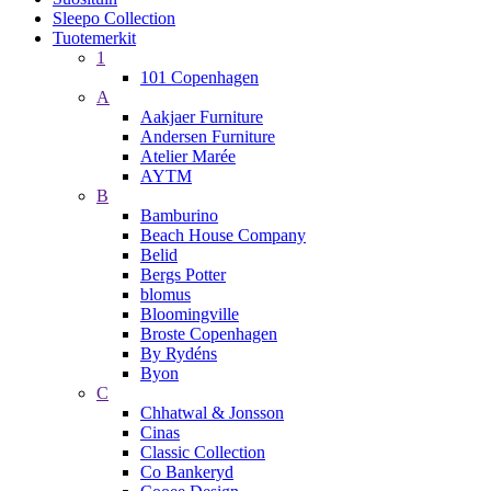
Sleepo Collection
Tuotemerkit
1
101 Copenhagen
A
Aakjaer Furniture
Andersen Furniture
Atelier Marée
AYTM
B
Bamburino
Beach House Company
Belid
Bergs Potter
blomus
Bloomingville
Broste Copenhagen
By Rydéns
Byon
C
Chhatwal & Jonsson
Cinas
Classic Collection
Co Bankeryd