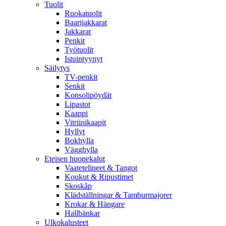
Tuolit
Ruokatuolit
Baarijakkarat
Jakkarat
Penkit
Työtuolit
Istuintyynyt
Säilytys
TV-penkit
Senkit
Konsolipöydät
Lipastot
Kaappi
Vitriinikaapit
Hyllyt
Bokhylla
Vägghylla
Eteisen huonekalut
Vaatetelineet & Tangot
Koukut & Ripustimet
Skoskåp
Klädställningar & Tamburmajorer
Krokar & Hängare
Hallbänkar
Ulkokalusteet