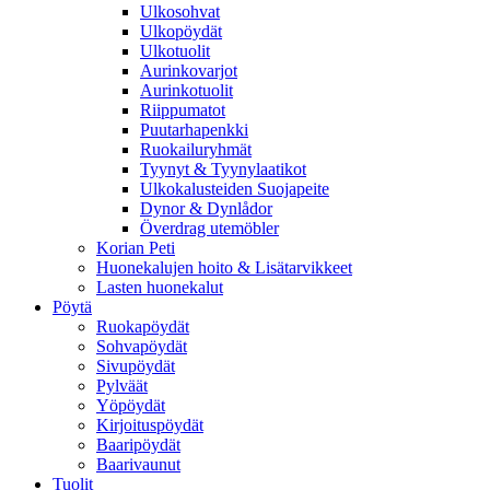
Ulkosohvat
Ulkopöydät
Ulkotuolit
Aurinkovarjot
Aurinkotuolit
Riippumatot
Puutarhapenkki
Ruokailuryhmät
Tyynyt & Tyynylaatikot
Ulkokalusteiden Suojapeite
Dynor & Dynlådor
Överdrag utemöbler
Korian Peti
Huonekalujen hoito & Lisätarvikkeet
Lasten huonekalut
Pöytä
Ruokapöydät
Sohvapöydät
Sivupöydät
Pylväät
Yöpöydät
Kirjoituspöydät
Baaripöydät
Baarivaunut
Tuolit