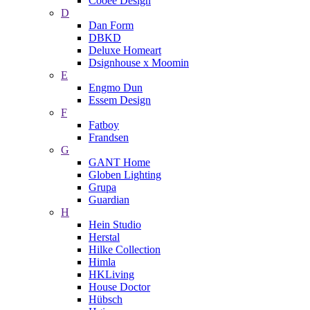
Cooee Design
D
Dan Form
DBKD
Deluxe Homeart
Dsignhouse x Moomin
E
Engmo Dun
Essem Design
F
Fatboy
Frandsen
G
GANT Home
Globen Lighting
Grupa
Guardian
H
Hein Studio
Herstal
Hilke Collection
Himla
HKLiving
House Doctor
Hübsch