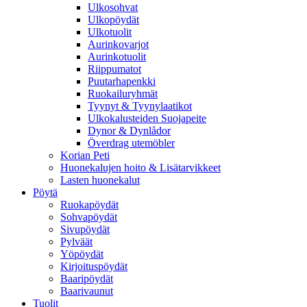
Ulkosohvat
Ulkopöydät
Ulkotuolit
Aurinkovarjot
Aurinkotuolit
Riippumatot
Puutarhapenkki
Ruokailuryhmät
Tyynyt & Tyynylaatikot
Ulkokalusteiden Suojapeite
Dynor & Dynlådor
Överdrag utemöbler
Korian Peti
Huonekalujen hoito & Lisätarvikkeet
Lasten huonekalut
Pöytä
Ruokapöydät
Sohvapöydät
Sivupöydät
Pylväät
Yöpöydät
Kirjoituspöydät
Baaripöydät
Baarivaunut
Tuolit