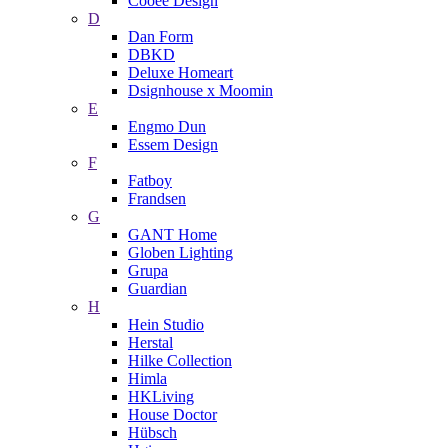
Cooee Design
D
Dan Form
DBKD
Deluxe Homeart
Dsignhouse x Moomin
E
Engmo Dun
Essem Design
F
Fatboy
Frandsen
G
GANT Home
Globen Lighting
Grupa
Guardian
H
Hein Studio
Herstal
Hilke Collection
Himla
HKLiving
House Doctor
Hübsch