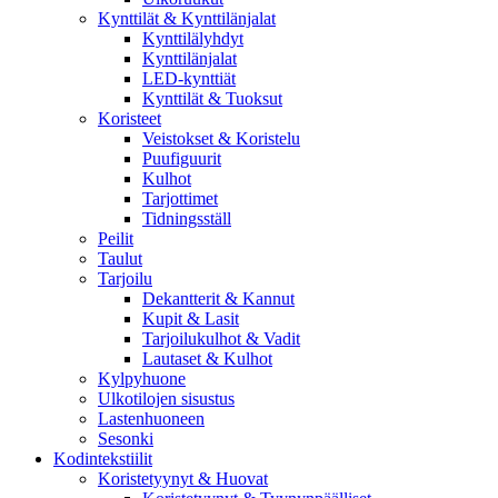
Kynttilät & Kynttilänjalat
Kynttilälyhdyt
Kynttilänjalat
LED-kynttiät
Kynttilät & Tuoksut
Koristeet
Veistokset & Koristelu
Puufiguurit
Kulhot
Tarjottimet
Tidningsställ
Peilit
Taulut
Tarjoilu
Dekantterit & Kannut
Kupit & Lasit
Tarjoilukulhot & Vadit
Lautaset & Kulhot
Kylpyhuone
Ulkotilojen sisustus
Lastenhuoneen
Sesonki
Kodintekstiilit
Koristetyynyt & Huovat