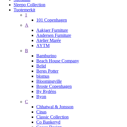
Sleepo Collection
Tuotemerkit
1
101 Copenhagen
A
Aakjaer Furniture
Andersen Furniture
Atelier Marée
AYTM
B
Bamburino
Beach House Company
Belid
Bergs Potter
blomus
Bloomingville
Broste Copenhagen
By Rydéns
Byon
C
Chhatwal & Jonsson
Cinas
Classic Collection
Co Bankeryd