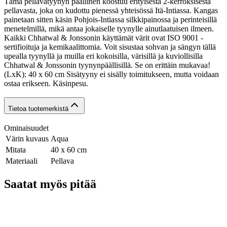
Tämä pellavatyynyn päällinen koostuu erityisestä 2-kerroksisesta
pellavasta, joka on kudottu pienessä yhteisössä Itä-Intiassa. Kangas
painetaan sitten käsin Pohjois-Intiassa silkkipainossa ja perinteisillä
menetelmillä, mikä antaa jokaiselle tyynylle ainutlaatuisen ilmeen.
Kaikki Chhatwal & Jonssonin käyttämät värit ovat ISO 9001 -
sertifioituja ja kemikaalittomia. Voit sisustaa sohvan ja sängyn tällä
upealla tyynyllä ja muilla eri kokoisilla, värisillä ja kuviollisilla
Chhatwal & Jonssonin tyynynpäällisillä. Se on erittäin mukavaa!
(LxK): 40 x 60 cm Sisätyyny ei sisälly toimitukseen, mutta voidaan
ostaa erikseen. Käsinpesu.
Tietoa tuotemerkistä
Ominaisuudet
Värin kuvaus
Aqua
Mitata
40 x 60 cm
Materiaali
Pellava
Saatat myös pitää