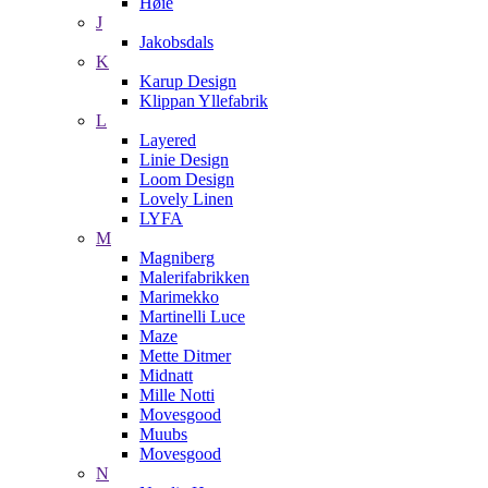
Høie
J
Jakobsdals
K
Karup Design
Klippan Yllefabrik
L
Layered
Linie Design
Loom Design
Lovely Linen
LYFA
M
Magniberg
Malerifabrikken
Marimekko
Martinelli Luce
Maze
Mette Ditmer
Midnatt
Mille Notti
Movesgood
Muubs
Movesgood
N