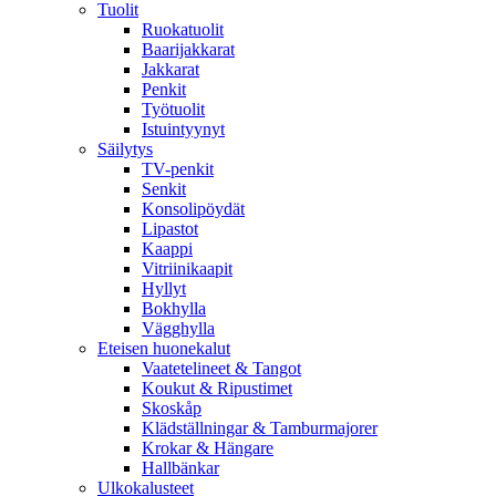
Tuolit
Ruokatuolit
Baarijakkarat
Jakkarat
Penkit
Työtuolit
Istuintyynyt
Säilytys
TV-penkit
Senkit
Konsolipöydät
Lipastot
Kaappi
Vitriinikaapit
Hyllyt
Bokhylla
Vägghylla
Eteisen huonekalut
Vaatetelineet & Tangot
Koukut & Ripustimet
Skoskåp
Klädställningar & Tamburmajorer
Krokar & Hängare
Hallbänkar
Ulkokalusteet