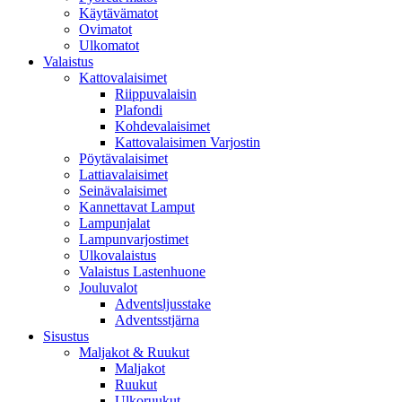
Käytävämatot
Ovimatot
Ulkomatot
Valaistus
Kattovalaisimet
Riippuvalaisin
Plafondi
Kohdevalaisimet
Kattovalaisimen Varjostin
Pöytävalaisimet
Lattiavalaisimet
Seinävalaisimet
Kannettavat Lamput
Lampunjalat
Lampunvarjostimet
Ulkovalaistus
Valaistus Lastenhuone
Jouluvalot
Adventsljusstake
Adventsstjärna
Sisustus
Maljakot & Ruukut
Maljakot
Ruukut
Ulkoruukut