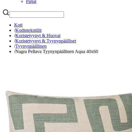
Patjat
Etsi
Koti
/
Kodintekstiilit
/
Koristetyynyt & Huovat
/
Koristetyynyt & Tyynynpäälliset
/
Tyynynpäällinen
/
Nagra Pellava Tyynynpäällinen Aqua 40x60