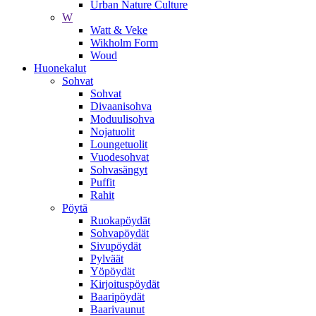
Urban Nature Culture
W
Watt & Veke
Wikholm Form
Woud
Huonekalut
Sohvat
Sohvat
Divaanisohva
Moduulisohva
Nojatuolit
Loungetuolit
Vuodesohvat
Sohvasängyt
Puffit
Rahit
Pöytä
Ruokapöydät
Sohvapöydät
Sivupöydät
Pylväät
Yöpöydät
Kirjoituspöydät
Baaripöydät
Baarivaunut