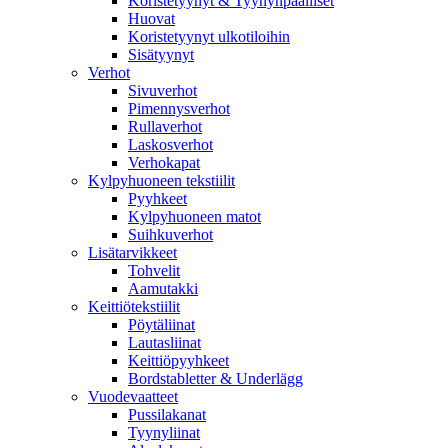
Koristetyynyt & Tyynynpäälliset
Huovat
Koristetyynyt ulkotiloihin
Sisätyynyt
Verhot
Sivuverhot
Pimennysverhot
Rullaverhot
Laskosverhot
Verhokapat
Kylpyhuoneen tekstiilit
Pyyhkeet
Kylpyhuoneen matot
Suihkuverhot
Lisätarvikkeet
Tohvelit
Aamutakki
Keittiötekstiilit
Pöytäliinat
Lautasliinat
Keittiöpyyhkeet
Bordstabletter & Underlägg
Vuodevaatteet
Pussilakanat
Tyynyliinat