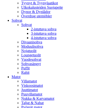
Tyynyt & Tyynylaatikot
Ulkokalusteiden Suojapeite
Dynor & Dynlådor
Överdrag utemöbler
Sohvat
Sohvat
2-istuttava sohva
3-istuttava sohva
4-istuttava sohva
Divaanisohva
Moduulisohva
Nojatuolit
Loungetuolit
Vuodesohvat
Sohvasängyt
Puffit
Rahit
Matot
Villamatot
Viskoosimatot
Juuttimatot
Puuvillamatot
Nukka & Karvamatot
Taljat & Nahat
Pyöreät matot