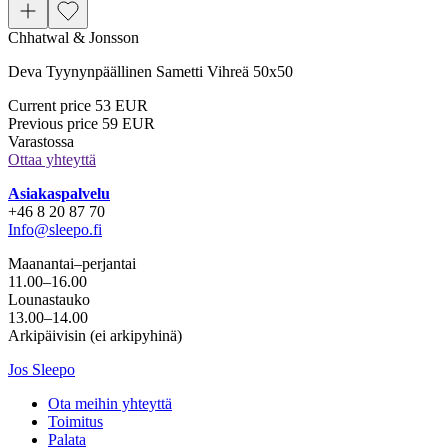
Chhatwal & Jonsson
Deva Tyynynpäällinen Sametti Vihreä 50x50
Current price
53 EUR
Previous price
59 EUR
Varastossa
Ottaa yhteyttä
Asiakaspalvelu
+46 8 20 87 70
Info@sleepo.fi
Maanantai–perjantai
11.00–16.00
Lounastauko
13.00–14.00
Arkipäivisin (ei arkipyhinä)
Jos Sleepo
Ota meihin yhteyttä
Toimitus
Palata