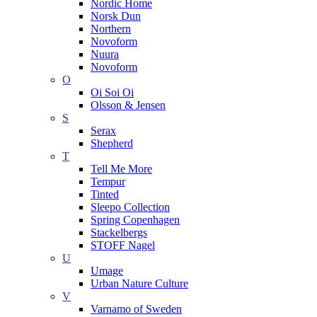
Nordic Home
Norsk Dun
Northern
Novoform
Nuura
Novoform
O
Oi Soi Oi
Olsson & Jensen
S
Serax
Shepherd
T
Tell Me More
Tempur
Tinted
Sleepo Collection
Spring Copenhagen
Stackelbergs
STOFF Nagel
U
Umage
Urban Nature Culture
V
Varnamo of Sweden