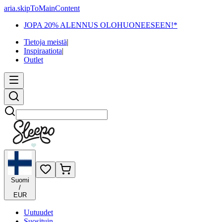
aria.skipToMainContent
JOPA 20% ALENNUS OLOHUONEESEEN!*
Tietoja meistä
|
Inspiraatiota
|
Outlet
Etsi
Suomi
/
EUR
Uutuudet
Suosituin