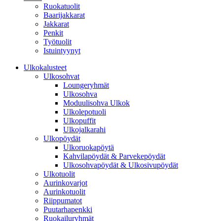
Ruokatuolit
Baarijakkarat
Jakkarat
Penkit
Työtuolit
Istuintyynyt
Ulkokalusteet
Ulkosohvat
Loungeryhmät
Ulkosohva
Moduulisohva Ulkok
Ulkolepotuoli
Ulkopuffit
Ulkojalkarahi
Ulkopöydät
Ulkoruokapöytä
Kahvilapöydät & Parvekepöydät
Ulkosohvapöydät & Ulkosivupöydät
Ulkotuolit
Aurinkovarjot
Aurinkotuolit
Riippumatot
Puutarhapenkki
Ruokailuryhmät