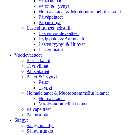
Aluslakanat
Peitot & Tyynyt
Helmalakanat & Muotoonommellut lakanat
Päiväpeitteet
Patjansuojat
Lastenhuoneen tekstiilit
Lasten vuodevaatteet
Kylpytakit & Aamutakit
Lasten tyynyt & Huovat
Lasten matot
Vuodevaatteet
Pussilakanat
Tyynyliinat
Aluslakanat
Peitot & Tyynyt
Peitot
Tyynyt
Helmalakanat & Muotoonommellut lakanat
Helmalakanat
Muotoonommellut lakanat
Päiväpeitteet
Patjansuojat
Sängyt
Sängynpäädyt
Sängynrungot