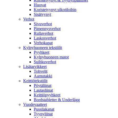
Koristetyynyt & Tyynynpäälliset
Huovat
Koristetyynyt ulkotiloihin
Sisätyynyt
Verhot
Sivuverhot
Pimennysverhot
Rullaverhot
Laskosverhot
Verhokapat
Kylpyhuoneen tekstiilit
Pyyhkeet
Kylpyhuoneen matot
Suihkuverhot
Lisätarvikkeet
Tohvelit
Aamutakki
Keittiötekstiilit
Pöytäliinat
Lautasliinat
Keittiöpyyhkeet
Bordstabletter & Underlägg
Vuodevaatteet
Pussilakanat
Tyynyliinat