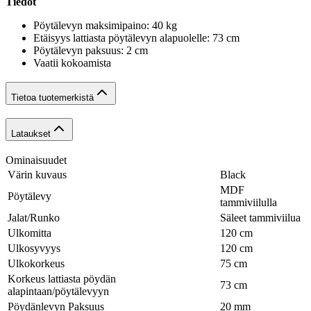
Tiedot
Pöytälevyn maksimipaino: 40 kg
Etäisyys lattiasta pöytälevyn alapuolelle: 73 cm
Pöytälevyn paksuus: 2 cm
Vaatii kokoamista
Tietoa tuotemerkistä
Lataukset
Ominaisuudet
Värin kuvaus
Black
MDF
Pöytälevy
tammiviilulla
Jalat/Runko
Säleet tammiviilua
Ulkomitta
120 cm
Ulkosyvyys
120 cm
Ulkokorkeus
75 cm
Korkeus lattiasta pöydän
73 cm
alapintaan/pöytälevyyn
Pöydänlevyn Paksuus
20 mm