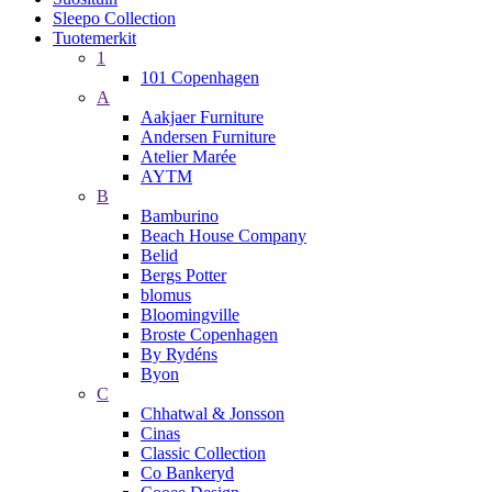
Sleepo Collection
Tuotemerkit
1
101 Copenhagen
A
Aakjaer Furniture
Andersen Furniture
Atelier Marée
AYTM
B
Bamburino
Beach House Company
Belid
Bergs Potter
blomus
Bloomingville
Broste Copenhagen
By Rydéns
Byon
C
Chhatwal & Jonsson
Cinas
Classic Collection
Co Bankeryd