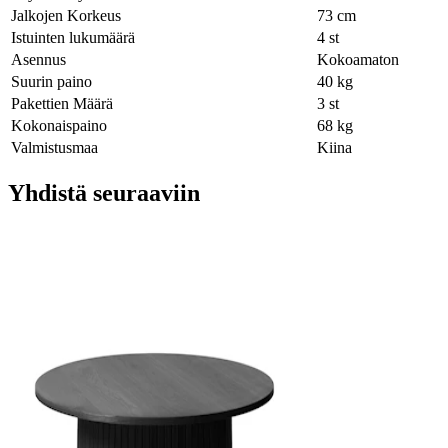
Jalkojen Korkeus
73 cm
Istuinten lukumäärä
4 st
Asennus
Kokoamaton
Suurin paino
40 kg
Pakettien Määrä
3 st
Kokonaispaino
68 kg
Valmistusmaa
Kiina
Yhdistä seuraaviin