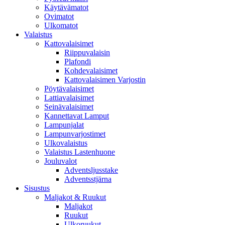
Käytävämatot
Ovimatot
Ulkomatot
Valaistus
Kattovalaisimet
Riippuvalaisin
Plafondi
Kohdevalaisimet
Kattovalaisimen Varjostin
Pöytävalaisimet
Lattiavalaisimet
Seinävalaisimet
Kannettavat Lamput
Lampunjalat
Lampunvarjostimet
Ulkovalaistus
Valaistus Lastenhuone
Jouluvalot
Adventsljusstake
Adventsstjärna
Sisustus
Maljakot & Ruukut
Maljakot
Ruukut
Ulkoruukut