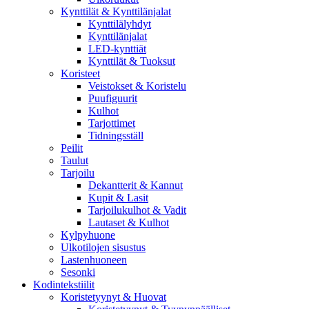
Kynttilät & Kynttilänjalat
Kynttilälyhdyt
Kynttilänjalat
LED-kynttiät
Kynttilät & Tuoksut
Koristeet
Veistokset & Koristelu
Puufiguurit
Kulhot
Tarjottimet
Tidningsställ
Peilit
Taulut
Tarjoilu
Dekantterit & Kannut
Kupit & Lasit
Tarjoilukulhot & Vadit
Lautaset & Kulhot
Kylpyhuone
Ulkotilojen sisustus
Lastenhuoneen
Sesonki
Kodintekstiilit
Koristetyynyt & Huovat