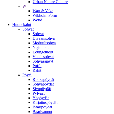
Urban Nature Culture
W
Watt & Veke
Wikholm Form
Woud
Huonekalut
Sohvat
Sohvat
Divaanisohva
Moduulisohva
Nojatuolit
Loungetuolit
Vuodesohvat
Sohvasängyt
Puffit
Rahit
Pöytä
Ruokapöydät
Sohvapöydät
Sivupöydät
Pylväät
Yöpöydät
Kirjoituspöydät
Baaripöydät
Baarivaunut