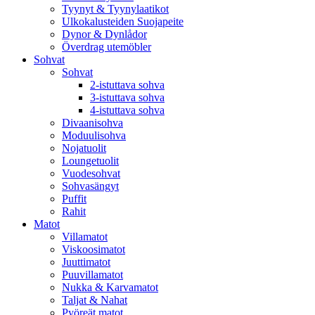
Tyynyt & Tyynylaatikot
Ulkokalusteiden Suojapeite
Dynor & Dynlådor
Överdrag utemöbler
Sohvat
Sohvat
2-istuttava sohva
3-istuttava sohva
4-istuttava sohva
Divaanisohva
Moduulisohva
Nojatuolit
Loungetuolit
Vuodesohvat
Sohvasängyt
Puffit
Rahit
Matot
Villamatot
Viskoosimatot
Juuttimatot
Puuvillamatot
Nukka & Karvamatot
Taljat & Nahat
Pyöreät matot