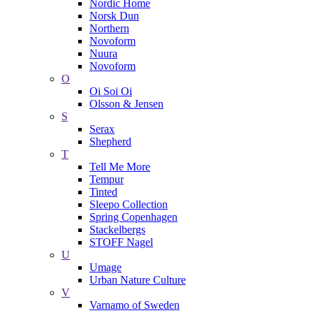
Nordic Home
Norsk Dun
Northern
Novoform
Nuura
Novoform
O
Oi Soi Oi
Olsson & Jensen
S
Serax
Shepherd
T
Tell Me More
Tempur
Tinted
Sleepo Collection
Spring Copenhagen
Stackelbergs
STOFF Nagel
U
Umage
Urban Nature Culture
V
Varnamo of Sweden