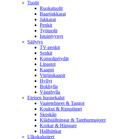
Tuolit
Ruokatuolit
Baarijakkarat
Jakkarat
Penkit
Työtuolit
Istuintyynyt
Säilytys
TV-penkit
Senkit
Konsolipöydät
Lipastot
Kaappi
Vitriinikaapit
Hyllyt
Bokhylla
Vägghylla
Eteisen huonekalut
Vaatetelineet & Tangot
Koukut & Ripustimet
Skoskåp
Klädställningar & Tamburmajorer
Krokar & Hängare
Hallbänkar
Ulkokalusteet