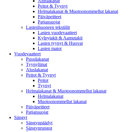
Aluslakanat
Peitot & Tyynyt
Helmalakanat & Muotoonommellut lakanat
Päiväpeitteet
Patjansuojat
Lastenhuoneen tekstiilit
Lasten vuodevaatteet
Kylpytakit & Aamutakit
Lasten tyynyt & Huovat
Lasten matot
Vuodevaatteet
Pussilakanat
Tyynyliinat
Aluslakanat
Peitot & Tyynyt
Peitot
Tyynyt
Helmalakanat & Muotoonommellut lakanat
Helmalakanat
Muotoonommellut lakanat
Päiväpeitteet
Patjansuojat
Sängyt
Sängynpäädyt
Sängynrungot