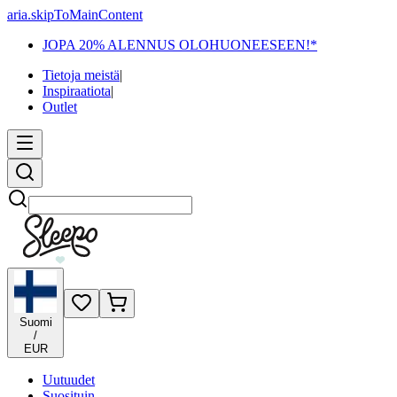
aria.skipToMainContent
JOPA 20% ALENNUS OLOHUONEESEEN!*
Tietoja meistä
|
Inspiraatiota
|
Outlet
Etsi
Suomi
/
EUR
Uutuudet
Suosituin