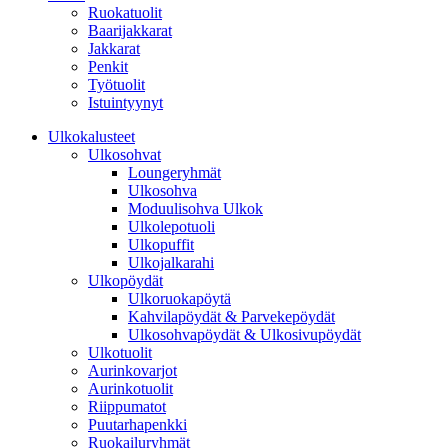
Ruokatuolit
Baarijakkarat
Jakkarat
Penkit
Työtuolit
Istuintyynyt
Ulkokalusteet
Ulkosohvat
Loungeryhmät
Ulkosohva
Moduulisohva Ulkok
Ulkolepotuoli
Ulkopuffit
Ulkojalkarahi
Ulkopöydät
Ulkoruokapöytä
Kahvilapöydät & Parvekepöydät
Ulkosohvapöydät & Ulkosivupöydät
Ulkotuolit
Aurinkovarjot
Aurinkotuolit
Riippumatot
Puutarhapenkki
Ruokailuryhmät