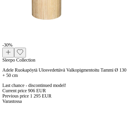
-30
%
Sleepo Collection
Adele Ruokapöytä Ulosvedettävä Valkopigmentoitu Tammi Ø 130
+ 50 cm
Last chance - discontinued model!
Current price
906 EUR
Previous price
1 295 EUR
Varastossa