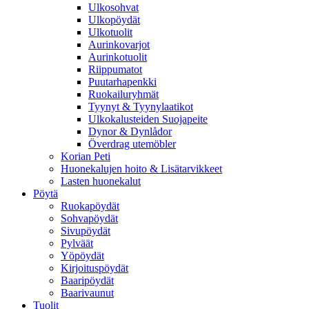
Ulkosohvat
Ulkopöydät
Ulkotuolit
Aurinkovarjot
Aurinkotuolit
Riippumatot
Puutarhapenkki
Ruokailuryhmät
Tyynyt & Tyynylaatikot
Ulkokalusteiden Suojapeite
Dynor & Dynlådor
Överdrag utemöbler
Korian Peti
Huonekalujen hoito & Lisätarvikkeet
Lasten huonekalut
Pöytä
Ruokapöydät
Sohvapöydät
Sivupöydät
Pylväät
Yöpöydät
Kirjoituspöydät
Baaripöydät
Baarivaunut
Tuolit