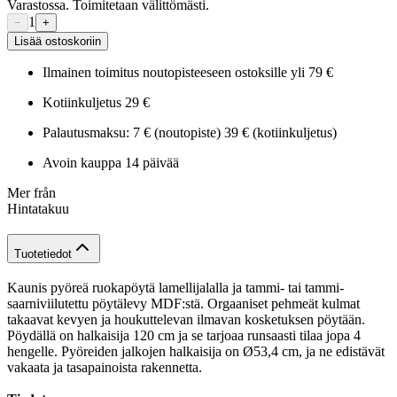
Varastossa. Toimitetaan välittömästi.
1
−
+
Lisää ostoskoriin
Ilmainen toimitus noutopisteeseen ostoksille yli 79 €
Kotiinkuljetus 29 €
Palautusmaksu: 7 € (noutopiste) 39 € (kotiinkuljetus)
Avoin kauppa 14 päivää
Mer från
Hintatakuu
Tuotetiedot
Kaunis pyöreä ruokapöytä lamellijalalla ja tammi- tai tammi-
saarniviilutettu pöytälevy MDF:stä. Orgaaniset pehmeät kulmat
takaavat kevyen ja houkuttelevan ilmavan kosketuksen pöytään.
Pöydällä on halkaisija 120 cm ja se tarjoaa runsaasti tilaa jopa 4
hengelle. Pyöreiden jalkojen halkaisija on Ø53,4 cm, ja ne edistävät
vakaata ja tasapainoista rakennetta.