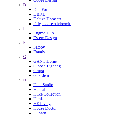
Cooee Design
D
Dan Form
DBKD
Deluxe Homeart
Dsignhouse x Moomin
E
Engmo Dun
Essem Design
F
Fatboy
Frandsen
G
GANT Home
Globen Lighting
Grupa
Guardian
H
Hein Studio
Herstal
Hilke Collection
Himla
HKLiving
House Doctor
Hübsch