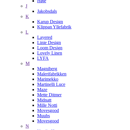
Høie
J
Jakobsdals
K
Karup Design
Klippan Yllefabrik
L
Layered
Linie Design
Loom Design
Lovely Linen
LYFA
M
Magniberg
Malerifabrikken
Marimekko
Martinelli Luce
Maze
Mette Ditmer
Midnatt
Mille Notti
Movesgood
Muubs
Movesgood
N