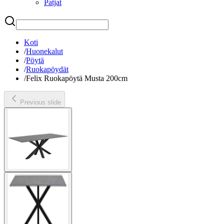
Patjat
Etsi
Koti
/
Huonekalut
/
Pöytä
/
Ruokapöydät
/
Felix Ruokapöytä Musta 200cm
Previous slide