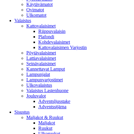
Käytävämatot
Ovimatot
Ulkomatot
Valaistus
Kattovalaisimet
Riippuvalaisin
Plafondi
Kohdevalaisimet
Kattovalaisimen Varjostin
Pöytävalaisimet
Lattiavalaisimet
Seinävalaisimet
Kannettavat Lamput
Lampunjalat
Lampunvarjostimet
Ulkovalaistus
Valaistus Lastenhuone
Jouluvalot
Adventsljusstake
Adventsstjärna
Sisustus
Maljakot & Ruukut
Maljakot
Ruukut
Ulkoruukut