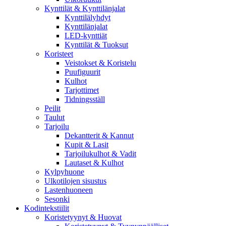
Kynttilät & Kynttilänjalat
Kynttilälyhdyt
Kynttilänjalat
LED-kynttiät
Kynttilät & Tuoksut
Koristeet
Veistokset & Koristelu
Puufiguurit
Kulhot
Tarjottimet
Tidningsställ
Peilit
Taulut
Tarjoilu
Dekantterit & Kannut
Kupit & Lasit
Tarjoilukulhot & Vadit
Lautaset & Kulhot
Kylpyhuone
Ulkotilojen sisustus
Lastenhuoneen
Sesonki
Kodintekstiilit
Koristetyynyt & Huovat