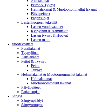
Aluslakanat
Peitot & Tyynyt
Helmalakanat & Muotoonommellut lakanat
Päiväpeitteet
Patjansuojat
Lastenhuoneen tekstiilit
Lasten vuodevaatteet
Kylpytakit & Aamutakit
Lasten tyynyt & Huovat
Lasten matot
Vuodevaatteet
Pussilakanat
Tyynyliinat
Aluslakanat
Peitot & Tyynyt
Peitot
Tyynyt
Helmalakanat & Muotoonommellut lakanat
Helmalakanat
Muotoonommellut lakanat
Päiväpeitteet
Patjansuojat
Sängyt
Sängynpäädyt
Sängynrungot