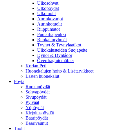
Ulkosohvat
Ulkopöydät
Ulkotuolit
Aurinkovarjot
Aurinkotuolit
Riippumatot
Puutarhapenkki
Ruokailuryhmät
Tyynyt & Tyynylaatikot
Ulkokalusteiden Suojapeite
Dynor & Dynlådor
Överdrag utemöbler
Korian Peti
Huonekalujen hoito & Lisätarvikkeet
Lasten huonekalut
Pöytä
Ruokapöydät
Sohvapöydät
Sivupöydät
Pylväät
Yöpöydät
Kirjoituspöydät
Baaripöydät
Baarivaunut
Tuolit