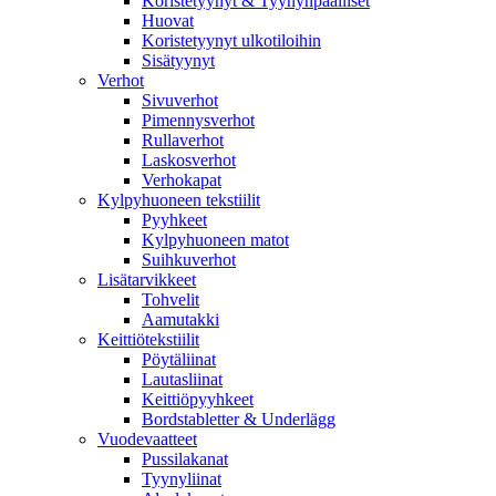
Koristetyynyt & Tyynynpäälliset
Huovat
Koristetyynyt ulkotiloihin
Sisätyynyt
Verhot
Sivuverhot
Pimennysverhot
Rullaverhot
Laskosverhot
Verhokapat
Kylpyhuoneen tekstiilit
Pyyhkeet
Kylpyhuoneen matot
Suihkuverhot
Lisätarvikkeet
Tohvelit
Aamutakki
Keittiötekstiilit
Pöytäliinat
Lautasliinat
Keittiöpyyhkeet
Bordstabletter & Underlägg
Vuodevaatteet
Pussilakanat
Tyynyliinat