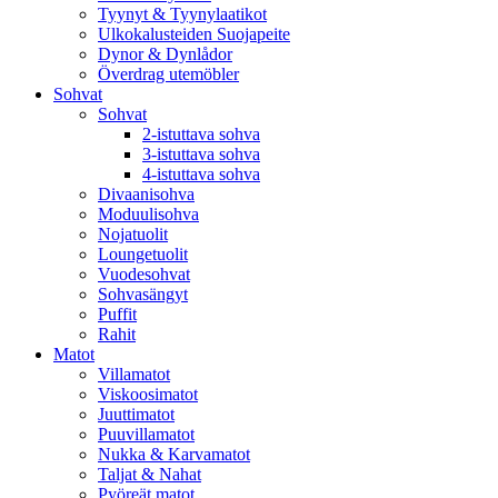
Tyynyt & Tyynylaatikot
Ulkokalusteiden Suojapeite
Dynor & Dynlådor
Överdrag utemöbler
Sohvat
Sohvat
2-istuttava sohva
3-istuttava sohva
4-istuttava sohva
Divaanisohva
Moduulisohva
Nojatuolit
Loungetuolit
Vuodesohvat
Sohvasängyt
Puffit
Rahit
Matot
Villamatot
Viskoosimatot
Juuttimatot
Puuvillamatot
Nukka & Karvamatot
Taljat & Nahat
Pyöreät matot