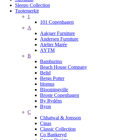
Sleepo Collection
Tuotemerkit
1
101 Copenhagen
A
Aakjaer Furniture
Andersen Furniture
Atelier Marée
AYTM
B
Bamburino
Beach House Company
Belid
Bergs Potter
blomus
Bloomingville
Broste Copenhagen
By Rydéns
Byon
C
Chhatwal & Jonsson
Cinas
Classic Collection
Co Bankeryd