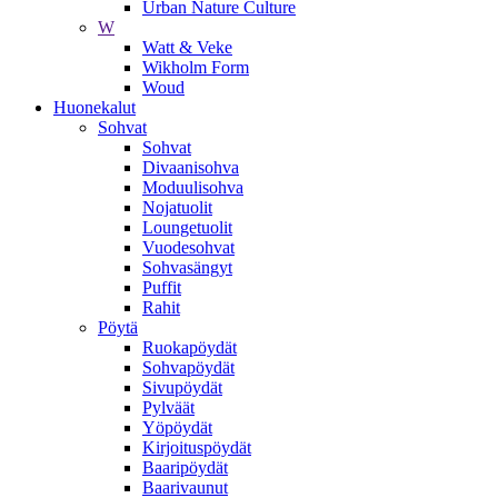
Urban Nature Culture
W
Watt & Veke
Wikholm Form
Woud
Huonekalut
Sohvat
Sohvat
Divaanisohva
Moduulisohva
Nojatuolit
Loungetuolit
Vuodesohvat
Sohvasängyt
Puffit
Rahit
Pöytä
Ruokapöydät
Sohvapöydät
Sivupöydät
Pylväät
Yöpöydät
Kirjoituspöydät
Baaripöydät
Baarivaunut