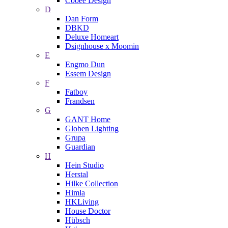
Cooee Design
D
Dan Form
DBKD
Deluxe Homeart
Dsignhouse x Moomin
E
Engmo Dun
Essem Design
F
Fatboy
Frandsen
G
GANT Home
Globen Lighting
Grupa
Guardian
H
Hein Studio
Herstal
Hilke Collection
Himla
HKLiving
House Doctor
Hübsch