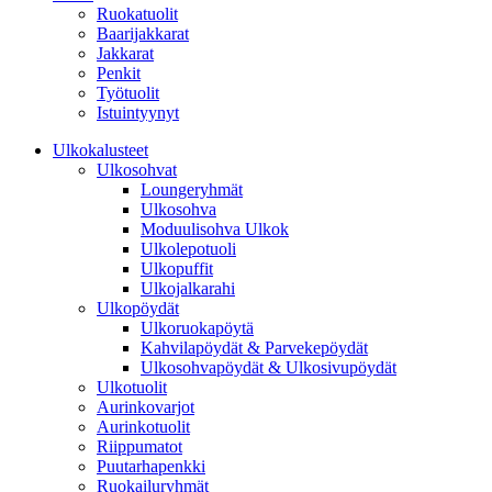
Ruokatuolit
Baarijakkarat
Jakkarat
Penkit
Työtuolit
Istuintyynyt
Ulkokalusteet
Ulkosohvat
Loungeryhmät
Ulkosohva
Moduulisohva Ulkok
Ulkolepotuoli
Ulkopuffit
Ulkojalkarahi
Ulkopöydät
Ulkoruokapöytä
Kahvilapöydät & Parvekepöydät
Ulkosohvapöydät & Ulkosivupöydät
Ulkotuolit
Aurinkovarjot
Aurinkotuolit
Riippumatot
Puutarhapenkki
Ruokailuryhmät