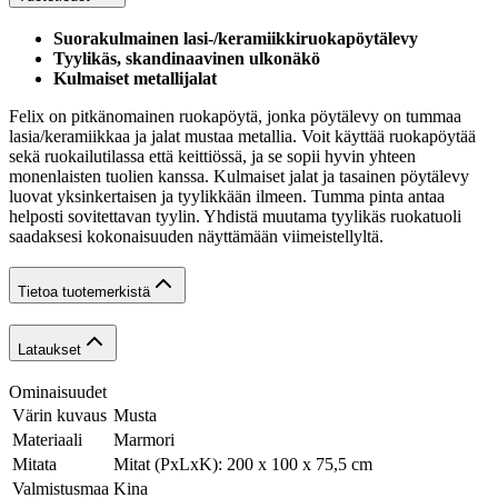
Suorakulmainen lasi-/keramiikkiruokapöytälevy
Tyylikäs, skandinaavinen ulkonäkö
Kulmaiset metallijalat
Felix on pitkänomainen ruokapöytä, jonka pöytälevy on tummaa
lasia/keramiikkaa ja jalat mustaa metallia. Voit käyttää ruokapöytää
sekä ruokailutilassa että keittiössä, ja se sopii hyvin yhteen
monenlaisten tuolien kanssa. Kulmaiset jalat ja tasainen pöytälevy
luovat yksinkertaisen ja tyylikkään ilmeen. Tumma pinta antaa
helposti sovitettavan tyylin. Yhdistä muutama tyylikäs ruokatuoli
saadaksesi kokonaisuuden näyttämään viimeistellyltä.
Tietoa tuotemerkistä
Lataukset
Ominaisuudet
Värin kuvaus
Musta
Materiaali
Marmori
Mitata
Mitat (PxLxK): 200 x 100 x 75,5 cm
Valmistusmaa
Kina