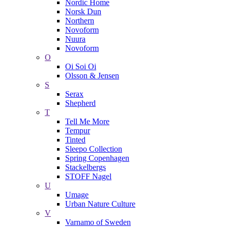
Nordic Home
Norsk Dun
Northern
Novoform
Nuura
Novoform
O
Oi Soi Oi
Olsson & Jensen
S
Serax
Shepherd
T
Tell Me More
Tempur
Tinted
Sleepo Collection
Spring Copenhagen
Stackelbergs
STOFF Nagel
U
Umage
Urban Nature Culture
V
Varnamo of Sweden