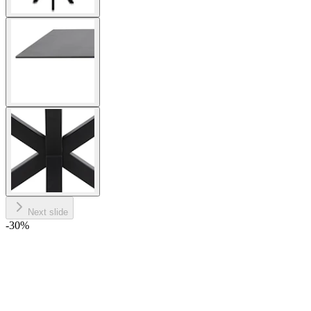
Next slide
-30
%