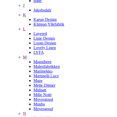
Høie
J
Jakobsdals
K
Karup Design
Klippan Yllefabrik
L
Layered
Linie Design
Loom Design
Lovely Linen
LYFA
M
Magniberg
Malerifabrikken
Marimekko
Martinelli Luce
Maze
Mette Ditmer
Midnatt
Mille Notti
Movesgood
Muubs
Movesgood
N