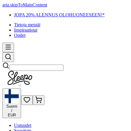
aria.skipToMainContent
JOPA 20% ALENNUS OLOHUONEESEEN!*
Tietoja meistä
|
Inspiraatiota
|
Outlet
Etsi
Suomi
/
EUR
Uutuudet
Suosituin