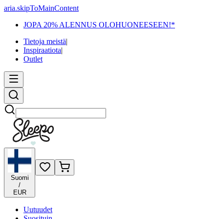
aria.skipToMainContent
JOPA 20% ALENNUS OLOHUONEESEEN!*
Tietoja meistä
|
Inspiraatiota
|
Outlet
Etsi
Suomi
/
EUR
Uutuudet
Suosituin