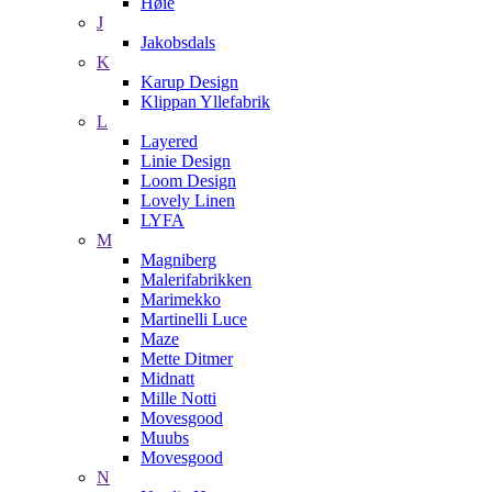
Høie
J
Jakobsdals
K
Karup Design
Klippan Yllefabrik
L
Layered
Linie Design
Loom Design
Lovely Linen
LYFA
M
Magniberg
Malerifabrikken
Marimekko
Martinelli Luce
Maze
Mette Ditmer
Midnatt
Mille Notti
Movesgood
Muubs
Movesgood
N