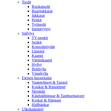
Tuolit
Ruokatuolit
Baarijakkarat
Jakkarat
Penkit
Työtuolit
Istuintyynyt
Säilytys
TV-penkit
Senkit
Konsolipöydät
Lipastot
Kaappi
Vitriinikaapit
Hyllyt
Bokhylla
Vägghylla
Eteisen huonekalut
Vaatetelineet & Tangot
Koukut & Ripustimet
Skoskåp
Klädställningar & Tamburmajorer
Krokar & Hängare
Hallbänkar
Ulkokalusteet