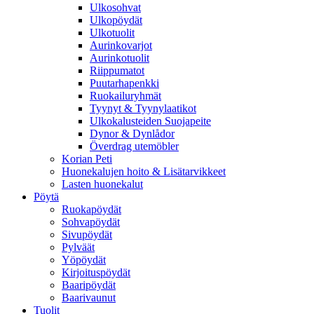
Ulkosohvat
Ulkopöydät
Ulkotuolit
Aurinkovarjot
Aurinkotuolit
Riippumatot
Puutarhapenkki
Ruokailuryhmät
Tyynyt & Tyynylaatikot
Ulkokalusteiden Suojapeite
Dynor & Dynlådor
Överdrag utemöbler
Korian Peti
Huonekalujen hoito & Lisätarvikkeet
Lasten huonekalut
Pöytä
Ruokapöydät
Sohvapöydät
Sivupöydät
Pylväät
Yöpöydät
Kirjoituspöydät
Baaripöydät
Baarivaunut
Tuolit