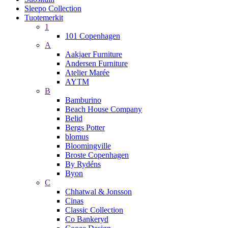
Sleepo Collection
Tuotemerkit
1
101 Copenhagen
A
Aakjaer Furniture
Andersen Furniture
Atelier Marée
AYTM
B
Bamburino
Beach House Company
Belid
Bergs Potter
blomus
Bloomingville
Broste Copenhagen
By Rydéns
Byon
C
Chhatwal & Jonsson
Cinas
Classic Collection
Co Bankeryd