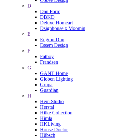
Cooee Design
D
Dan Form
DBKD
Deluxe Homeart
Dsignhouse x Moomin
E
Engmo Dun
Essem Design
F
Fatboy
Frandsen
G
GANT Home
Globen Lighting
Grupa
Guardian
H
Hein Studio
Herstal
Hilke Collection
Himla
HKLiving
House Doctor
Hübsch