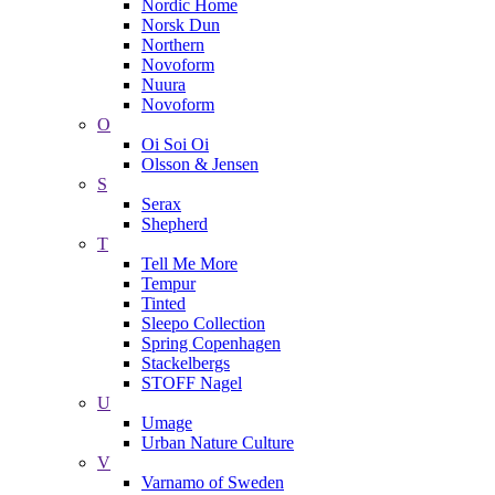
Nordic Home
Norsk Dun
Northern
Novoform
Nuura
Novoform
O
Oi Soi Oi
Olsson & Jensen
S
Serax
Shepherd
T
Tell Me More
Tempur
Tinted
Sleepo Collection
Spring Copenhagen
Stackelbergs
STOFF Nagel
U
Umage
Urban Nature Culture
V
Varnamo of Sweden