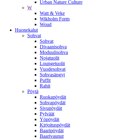
Urban Nature Culture
W
Watt & Veke
Wikholm Form
Woud
Huonekalut
Sohvat
Sohvat
Divaanisohva
Moduulisohva
Nojatuolit
Loungetuolit
Vuodesohvat
Sohvasängyt
Puffit
Rahit
Pöytä
Ruokapöydät
Sohvapöydät
Sivupöydät
Pylväät
Yöpöydät
Kirjoituspöydät
Baaripöydät
Baarivaunut