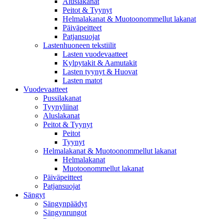
Aluslakanat
Peitot & Tyynyt
Helmalakanat & Muotoonommellut lakanat
Päiväpeitteet
Patjansuojat
Lastenhuoneen tekstiilit
Lasten vuodevaatteet
Kylpytakit & Aamutakit
Lasten tyynyt & Huovat
Lasten matot
Vuodevaatteet
Pussilakanat
Tyynyliinat
Aluslakanat
Peitot & Tyynyt
Peitot
Tyynyt
Helmalakanat & Muotoonommellut lakanat
Helmalakanat
Muotoonommellut lakanat
Päiväpeitteet
Patjansuojat
Sängyt
Sängynpäädyt
Sängynrungot