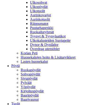
Ulkosohvat
Ulkopöydät
Ulkotuolit
Aurinkovarjot
Aurinkotuolit
Riippumatot
Puutarhapenkki
Ruokailuryhmät
Tyynyt & Tyynylaatikot
Ulkokalusteiden Suojapeite
Dynor & Dynlådor
Överdrag utemöbler
Korian Peti
Huonekalujen hoito & Lisätarvikkeet
Lasten huonekalut
Pöytä
Ruokapöydät
Sohvapöydät
Sivupöydät
Pylväät
Yöpöydät
Kirjoituspöydät
Baaripöydät
Baarivaunut
Tuolit