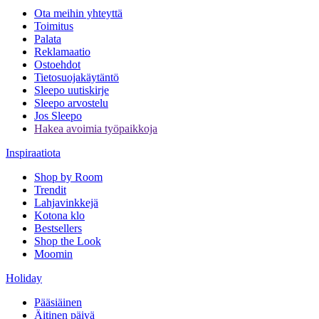
Ota meihin yhteyttä
Toimitus
Palata
Reklamaatio
Ostoehdot
Tietosuojakäytäntö
Sleepo uutiskirje
Sleepo arvostelu
Jos Sleepo
Hakea avoimia työpaikkoja
Inspiraatiota
Shop by Room
Trendit
Lahjavinkkejä
Kotona klo
Bestsellers
Shop the Look
Moomin
Holiday
Pääsiäinen
Äitinen päivä