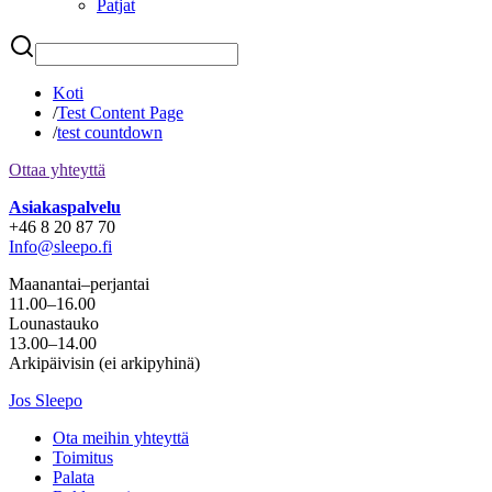
Patjat
Etsi
Koti
/
Test Content Page
/
test countdown
Ottaa yhteyttä
Asiakaspalvelu
+46 8 20 87 70
Info@sleepo.fi
Maanantai–perjantai
11.00–16.00
Lounastauko
13.00–14.00
Arkipäivisin (ei arkipyhinä)
Jos Sleepo
Ota meihin yhteyttä
Toimitus
Palata