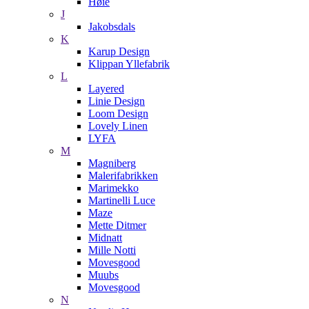
Høie
J
Jakobsdals
K
Karup Design
Klippan Yllefabrik
L
Layered
Linie Design
Loom Design
Lovely Linen
LYFA
M
Magniberg
Malerifabrikken
Marimekko
Martinelli Luce
Maze
Mette Ditmer
Midnatt
Mille Notti
Movesgood
Muubs
Movesgood
N