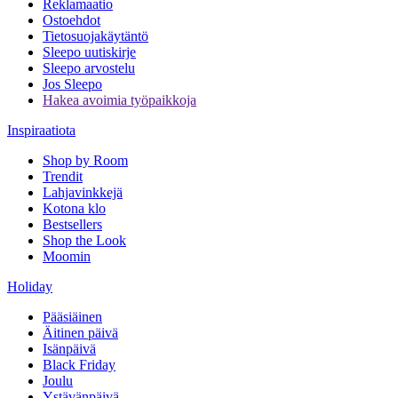
Reklamaatio
Ostoehdot
Tietosuojakäytäntö
Sleepo uutiskirje
Sleepo arvostelu
Jos Sleepo
Hakea avoimia työpaikkoja
Inspiraatiota
Shop by Room
Trendit
Lahjavinkkejä
Kotona klo
Bestsellers
Shop the Look
Moomin
Holiday
Pääsiäinen
Äitinen päivä
Isänpäivä
Black Friday
Joulu
Ystävänpäivä