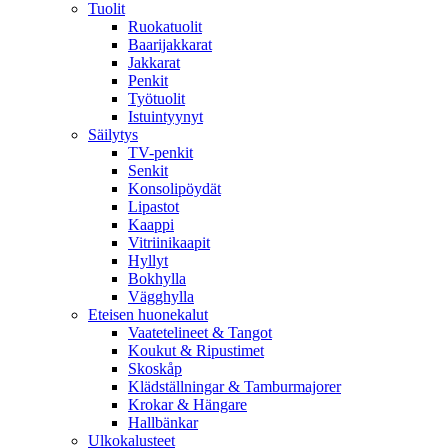
Tuolit
Ruokatuolit
Baarijakkarat
Jakkarat
Penkit
Työtuolit
Istuintyynyt
Säilytys
TV-penkit
Senkit
Konsolipöydät
Lipastot
Kaappi
Vitriinikaapit
Hyllyt
Bokhylla
Vägghylla
Eteisen huonekalut
Vaatetelineet & Tangot
Koukut & Ripustimet
Skoskåp
Klädställningar & Tamburmajorer
Krokar & Hängare
Hallbänkar
Ulkokalusteet