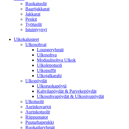
Ruokatuolit
Baarijakkarat
Jakkarat
Penkit
Työtuolit
Istuintyynyt
Ulkokalusteet
Ulkosohvat
Loungeryhmät
Ulkosohva
Moduulisohva Ulkok
Ulkolepotuoli
Ulkopuffit
Ulkojalkarahi
Ulkopöydät
Ulkoruokapöytä
Kahvilapöydät & Parvekepöydät
Ulkosohvapöydät & Ulkosivupöydät
Ulkotuolit
Aurinkovarjot
Aurinkotuolit
Riippumatot
Puutarhapenkki
Ruokailuryhmät