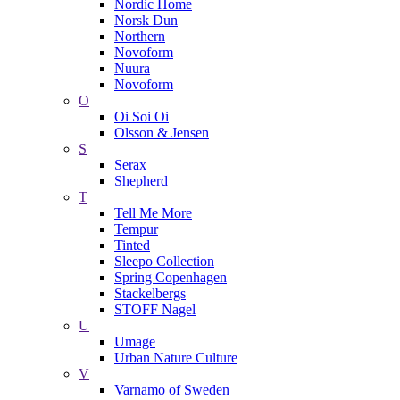
Nordic Home
Norsk Dun
Northern
Novoform
Nuura
Novoform
O
Oi Soi Oi
Olsson & Jensen
S
Serax
Shepherd
T
Tell Me More
Tempur
Tinted
Sleepo Collection
Spring Copenhagen
Stackelbergs
STOFF Nagel
U
Umage
Urban Nature Culture
V
Varnamo of Sweden