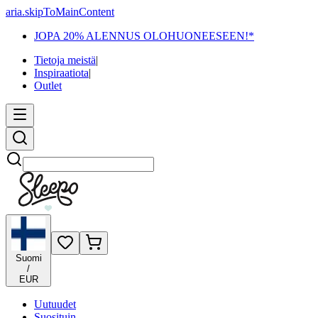
aria.skipToMainContent
JOPA 20% ALENNUS OLOHUONEESEEN!*
Tietoja meistä
|
Inspiraatiota
|
Outlet
Etsi
Suomi
/
EUR
Uutuudet
Suosituin