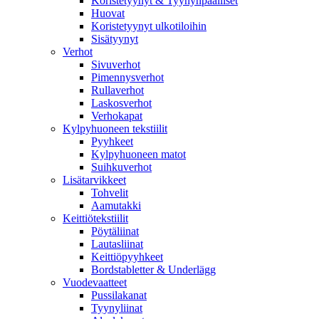
Koristetyynyt & Tyynynpäälliset
Huovat
Koristetyynyt ulkotiloihin
Sisätyynyt
Verhot
Sivuverhot
Pimennysverhot
Rullaverhot
Laskosverhot
Verhokapat
Kylpyhuoneen tekstiilit
Pyyhkeet
Kylpyhuoneen matot
Suihkuverhot
Lisätarvikkeet
Tohvelit
Aamutakki
Keittiötekstiilit
Pöytäliinat
Lautasliinat
Keittiöpyyhkeet
Bordstabletter & Underlägg
Vuodevaatteet
Pussilakanat
Tyynyliinat