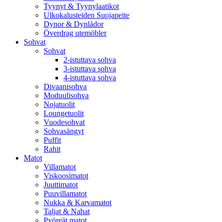
Tyynyt & Tyynylaatikot
Ulkokalusteiden Suojapeite
Dynor & Dynlådor
Överdrag utemöbler
Sohvat
Sohvat
2-istuttava sohva
3-istuttava sohva
4-istuttava sohva
Divaanisohva
Moduulisohva
Nojatuolit
Loungetuolit
Vuodesohvat
Sohvasängyt
Puffit
Rahit
Matot
Villamatot
Viskoosimatot
Juuttimatot
Puuvillamatot
Nukka & Karvamatot
Taljat & Nahat
Pyöreät matot