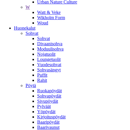
Urban Nature Culture
W
Watt & Veke
Wikholm Form
Woud
Huonekalut
Sohvat
Sohvat
Divaanisohva
Moduulisohva
Nojatuolit
Loungetuolit
Vuodesohvat
Sohvasängyt
Puffit
Rahit
Pöytä
Ruokapöydät
Sohvapöydät
Sivupöydät
Pylväät
Yöpöydät
Kirjoituspöydät
Baaripöydät
Baarivaunut