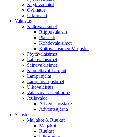
Käytävämatot
Ovimatot
Ulkomatot
Valaistus
Kattovalaisimet
Riippuvalaisin
Plafondi
Kohdevalaisimet
Kattovalaisimen Varjostin
Pöytävalaisimet
Lattiavalaisimet
Seinävalaisimet
Kannettavat Lamput
Lampunjalat
Lampunvarjostimet
Ulkovalaistus
Valaistus Lastenhuone
Jouluvalot
Adventsljusstake
Adventsstjärna
Sisustus
Maljakot & Ruukut
Maljakot
Ruukut
Ulkoruukut