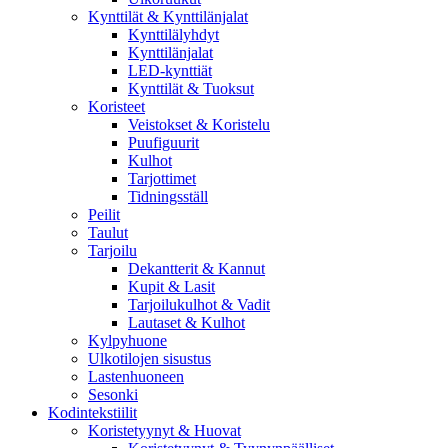
Kynttilät & Kynttilänjalat
Kynttilälyhdyt
Kynttilänjalat
LED-kynttiät
Kynttilät & Tuoksut
Koristeet
Veistokset & Koristelu
Puufiguurit
Kulhot
Tarjottimet
Tidningsställ
Peilit
Taulut
Tarjoilu
Dekantterit & Kannut
Kupit & Lasit
Tarjoilukulhot & Vadit
Lautaset & Kulhot
Kylpyhuone
Ulkotilojen sisustus
Lastenhuoneen
Sesonki
Kodintekstiilit
Koristetyynyt & Huovat