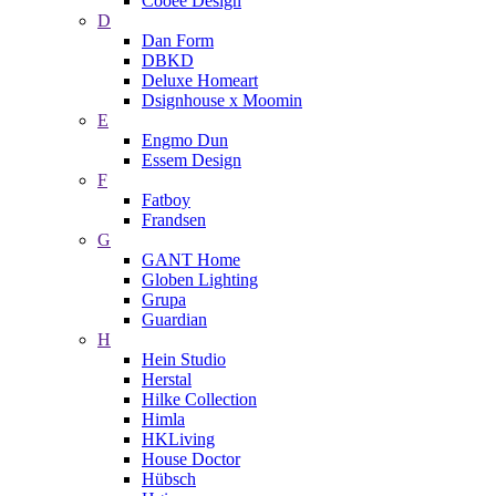
Cooee Design
D
Dan Form
DBKD
Deluxe Homeart
Dsignhouse x Moomin
E
Engmo Dun
Essem Design
F
Fatboy
Frandsen
G
GANT Home
Globen Lighting
Grupa
Guardian
H
Hein Studio
Herstal
Hilke Collection
Himla
HKLiving
House Doctor
Hübsch