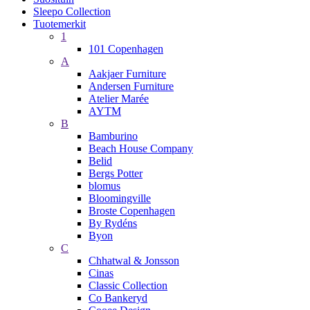
Sleepo Collection
Tuotemerkit
1
101 Copenhagen
A
Aakjaer Furniture
Andersen Furniture
Atelier Marée
AYTM
B
Bamburino
Beach House Company
Belid
Bergs Potter
blomus
Bloomingville
Broste Copenhagen
By Rydéns
Byon
C
Chhatwal & Jonsson
Cinas
Classic Collection
Co Bankeryd